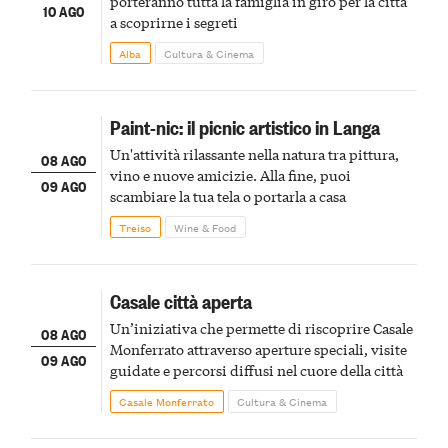
porteranno tutta la famiglia in giro per la città
10 AGO
a scoprirne i segreti
Alba
Cultura & Cinema
Paint-nic: il picnic artistico in Langa
Un'attività rilassante nella natura tra pittura,
08 AGO
vino e nuove amicizie. Alla fine, puoi
09 AGO
scambiare la tua tela o portarla a casa
Treiso
Wine & Food
Casale città aperta
Un’iniziativa che permette di riscoprire Casale
08 AGO
Monferrato attraverso aperture speciali, visite
09 AGO
guidate e percorsi diffusi nel cuore della città
Casale Monferrato
Cultura & Cinema