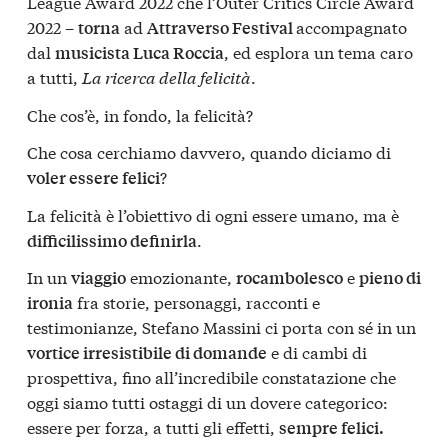
League Award 2022 che l’Outer Critics Circle Award
2022 –
ad
accompagnato
torna
Attraverso Festival
dal
, ed esplora un tema caro
musicista Luca Roccia
a tutti,
La ricerca della felicità
.
Che cos’è, in fondo, la felicità?
Che cosa cerchiamo davvero, quando diciamo di
?
voler essere felici
La felicità è l’obiettivo di ogni essere umano, ma è
.
difficilissimo definirla
In un
emozionante,
e
viaggio
rocambolesco
pieno di
fra storie, personaggi, racconti e
ironia
testimonianze, Stefano Massini ci porta con sé in un
e di cambi di
vortice irresistibile di domande
prospettiva, fino all’incredibile constatazione che
oggi siamo tutti ostaggi di un dovere categorico:
essere per forza, a tutti gli effetti,
sempre felici.