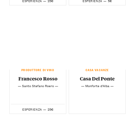
25€
5€
ESPERIENZA —
ESPERIENZA —
PRODUTTORE DI VINO
CASA VACANZE
Francesco Rosso
Casa Del Ponte
— Santo Stefano Roero —
— Monforte d’Alba —
25€
ESPERIENZA —