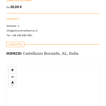
COME PARTECIPARE
20,00 €
Da
CONTATTI
Website ↝
info@attraversofestival.it
Tel: +39 335 683 1591
CONTATTA
Castellazzo Bormida, AL, Italia
INDIRIZZO: