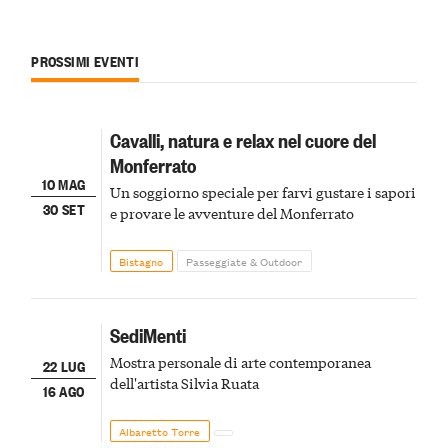
PROSSIMI EVENTI
Cavalli, natura e relax nel cuore del
Monferrato
10 MAG
Un soggiorno speciale per farvi gustare i sapori
30 SET
e provare le avventure del Monferrato
Bistagno
Passeggiate & Outdoor
SediMenti
Mostra personale di arte contemporanea
22 LUG
dell'artista Silvia Ruata
16 AGO
Albaretto Torre