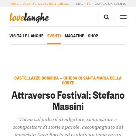
HOME
»
EVENTI
»
CULTURA & CINEMA
»
ATTRAVERSO FESTIVAL: STEFANO MAS
ENG
ITA
CARICA UN EVENTO
love
langhe
VISITA LE LANGHE
EVENTI
MAGAZINE
SHOP
CASTELLAZZO BORMIDA — CHIESA DI SANTA MARIA DELLA
CORTE
Attraverso Festival: Stefano
Massini
Torna sul palco il divulgatore, compositore e
scompositore di storie e parole, accompagnato dal
musicista Luca Roccia ed esplora un tema caro a