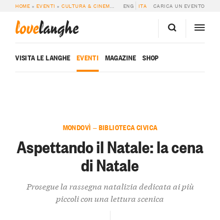
HOME
»
EVENTI
»
CULTURA & CINEMA
»
ASPETTANDO IL NATALE: LA CENA DI 
ENG
ITA
CARICA UN EVENTO
love
langhe
VISITA LE LANGHE
EVENTI
MAGAZINE
SHOP
MONDOVÌ — BIBLIOTECA CIVICA
Aspettando il Natale: la cena
di Natale
Prosegue la rassegna natalizia dedicata ai più
piccoli con una lettura scenica