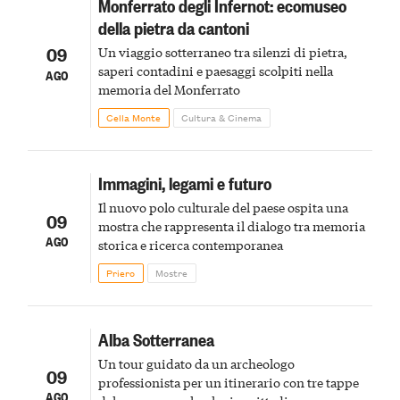
Monferrato degli Infernot: ecomuseo
della pietra da cantoni
09
Un viaggio sotterraneo tra silenzi di pietra,
saperi contadini e paesaggi scolpiti nella
AGO
memoria del Monferrato
Cella Monte
Cultura & Cinema
Immagini, legami e futuro
Il nuovo polo culturale del paese ospita una
09
mostra che rappresenta il dialogo tra memoria
AGO
storica e ricerca contemporanea
Priero
Mostre
Alba Sotterranea
Un tour guidato da un archeologo
09
professionista per un itinerario con tre tappe
AGO