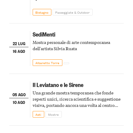
Bistagno
Passeggiate & Outdoor
SediMenti
Mostra personale di arte contemporanea
22 LUG
dell'artista Silvia Ruata
16 AGO
Albaretto Torre
Il Leviatano e le Sirene
Una grande mostra temporanea che fonde
05 AGO
reperti unici, ricerca scientifica e suggestione
10 AGO
visiva, portando ancora una volta al centro
della scena le meraviglie del passato astigiano
Asti
Mostre