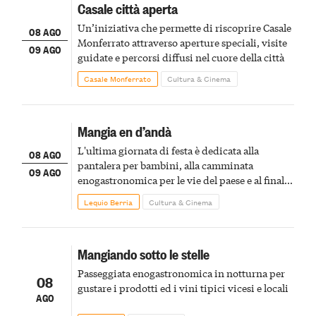
Casale città aperta
Un’iniziativa che permette di riscoprire Casale
08 AGO
Monferrato attraverso aperture speciali, visite
09 AGO
guidate e percorsi diffusi nel cuore della città
Casale Monferrato
Cultura & Cinema
Mangia en d’andà
L'ultima giornata di festa è dedicata alla
08 AGO
pantalera per bambini, alla camminata
09 AGO
enogastronomica per le vie del paese e al finale
pirotecnico
Lequio Berria
Cultura & Cinema
Mangiando sotto le stelle
Passeggiata enogastronomica in notturna per
08
gustare i prodotti ed i vini tipici vicesi e locali
AGO