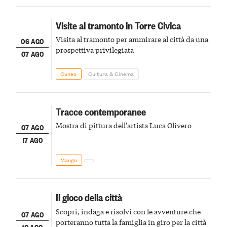
Visite al tramonto in Torre Civica
Visita al tramonto per ammirare al città da una
06 AGO
prospettiva privilegiata
07 AGO
Cuneo
Cultura & Cinema
Tracce contemporanee
Mostra di pittura dell'artista Luca Olivero
07 AGO
17 AGO
Mango
Il gioco della città
Scopri, indaga e risolvi con le avventure che
07 AGO
porteranno tutta la famiglia in giro per la città
10 AGO