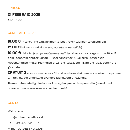
FINISCE
01 FEBBRAIO 2025
alle 17:00
COME PARTECIPARE
13,00 €
,
Intero
fino a esaurimento posti eventualmente disponibili
12,00 €
Intero scontato (
con prenotazione valida
)
10,00 €
ridotto (
con prenotazione valida
): riservato a: ragazzi tra 10 e 17
anni, accompagnatori disabili, soci Ambiente & Cultura, possessori
Abbonamento Musei Piemonte e Valle d’Aosta, soci Banca d’Alba, docenti e
giornalisti.
GRATUITO
riservato a: under 10 e disabili/invalidi con percentuale superiore
al 75%, da documentare tramite idonea certificazione.
Prenotazioni obbligatorie con il maggior preavviso possibile (per via del
numero minimo/massimo di partecipanti).
CONTATTI
Website ↝
info@ambientecultura.it
Tel: +39 339 734 9949
Mob: +39 342 643 3395