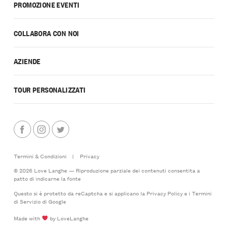
PROMOZIONE EVENTI
COLLABORA CON NOI
AZIENDE
TOUR PERSONALIZZATI
Termini & Condizioni
|
Privacy
© 2026 Love Langhe — Riproduzione parziale dei contenuti consentita a
patto di indicarne la fonte
Questo si è protetto da reCaptcha e si applicano la
Privacy Policy
e i
Termini
di Servizio
di Google
Made with
by LoveLanghe