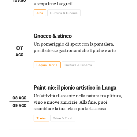
a scoprirne i segreti
Alba
Cultura & Cinema
Gnocco & stinco
Un pomeriggio di sport con la pantalera,
07
prelibatezze gastronomiche tipiche e arte
AGO
Lequio Berria
Cultura & Cinema
Paint-nic: il picnic artistico in Langa
Un'attività rilassante nella natura tra pittura,
08 AGO
vino e nuove amicizie. Alla fine, puoi
09 AGO
scambiare la tua tela o portarla a casa
Treiso
Wine & Food