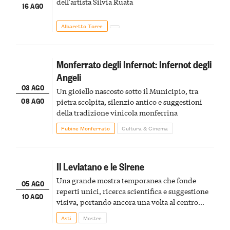
dell'artista Silvia Ruata
16 AGO
Albaretto Torre
Monferrato degli Infernot: Infernot degli
Angeli
03 AGO
Un gioiello nascosto sotto il Municipio, tra
08 AGO
pietra scolpita, silenzio antico e suggestioni
della tradizione vinicola monferrina
Fubine Monferrato
Cultura & Cinema
Il Leviatano e le Sirene
Una grande mostra temporanea che fonde
05 AGO
reperti unici, ricerca scientifica e suggestione
10 AGO
visiva, portando ancora una volta al centro
della scena le meraviglie del passato astigiano
Asti
Mostre