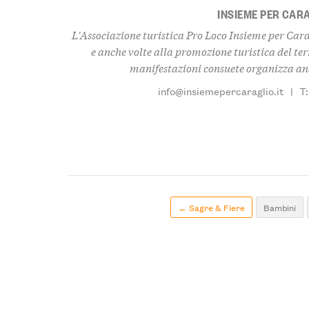
INSIEME PER CAR
L'Associazione turistica Pro Loco Insieme per Carag
e anche volte alla promozione turistica del terr
manifestazioni consuete organizza anc
info@insiemepercaraglio.it
|
T
← Sagre & Fiere
Bambini