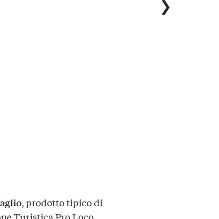
❯
aglio
, prodotto tipico di
one Turistica Pro Loco