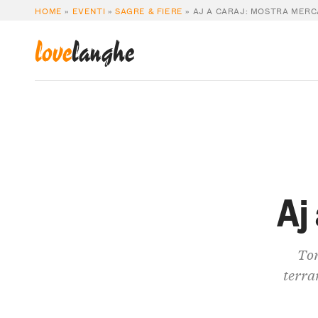
HOME
»
EVENTI
»
SAGRE & FIERE
»
AJ A CARAJ: MOSTRA MER
love
langhe
Aj
Tor
terra