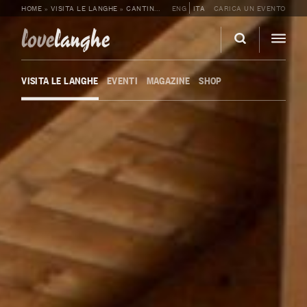
HOME
»
VISITA LE LANGHE
»
CANTINE
»
NEGRO GIUSEPPE: VISITA E DEGUSTA
ENG
ITA
CARICA UN EVENTO
love
langhe
VISITA LE LANGHE
EVENTI
MAGAZINE
SHOP