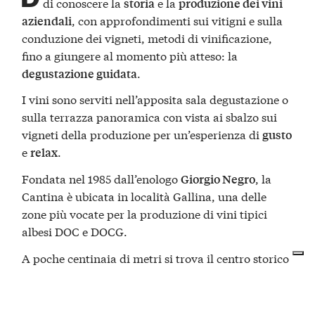
di conoscere la
e la
storia
produzione dei vini
, con approfondimenti sui vitigni e sulla
aziendali
conduzione dei vigneti, metodi di vinificazione,
fino a giungere al momento più atteso: la
.
degustazione guidata
I vini sono serviti nell’apposita sala degustazione o
sulla terrazza panoramica con vista ai sbalzo sui
vigneti della produzione per un’esperienza di
gusto
e
.
relax
Fondata nel 1985 dall’enologo
, la
Giorgio Negro
Cantina è ubicata in località Gallina, una delle
zone più vocate per la produzione di vini tipici
albesi DOC e DOCG.
A poche centinaia di metri si trova il centro storico
di Neive, il cui borgo fa parte del circuito dei
Borghi più belli d’Italia
.