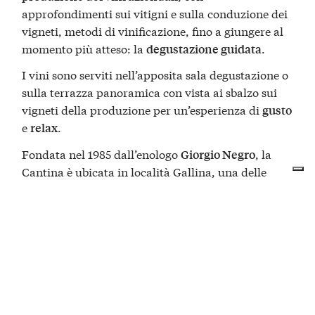
approfondimenti sui vitigni e sulla conduzione dei
vigneti, metodi di vinificazione, fino a giungere al
momento più atteso: la
.
degustazione guidata
I vini sono serviti nell’apposita sala degustazione o
sulla terrazza panoramica con vista ai sbalzo sui
vigneti della produzione per un’esperienza di
gusto
e
.
relax
Fondata nel 1985 dall’enologo
, la
Giorgio Negro
Cantina è ubicata in località Gallina, una delle
zone più vocate per la produzione di vini tipici
albesi DOC e DOCG.
A poche centinaia di metri si trova il centro storico
di Neive, il cui borgo fa parte del circuito dei
Borghi più belli d’Italia
.
Durante la degustazione verranno proposte le
seguenti etichette: