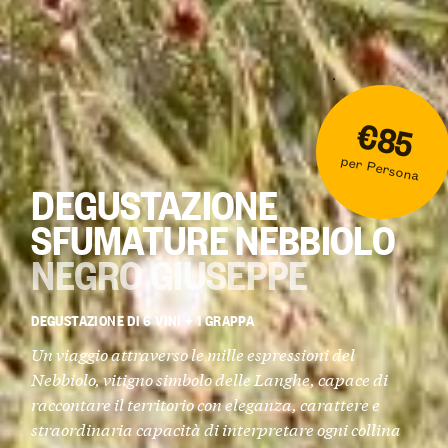
€85
per Persona
DEGUSTAZIONE
SFUMATURE NEBBIOLO
NEGRO GIUSEPPE
DEGUSTAZIONE DI 6 VINI + 1 GRAPPA
Un viaggio attraverso le mille espressioni del
Nebbiolo, vitigno simbolo delle Langhe, capace di
raccontare il territorio con eleganza, carattere e
straordinaria capacità di interpretare ogni collina