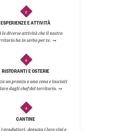
2
ESPERIENZE E ATTIVITÀ
 le diverse attività che il nostro
rritorio ha in serbo per te.
↝
3
RISTORANTI E OSTERIE
za un pranzo o una cena e lasciati
lare dagli chef del territorio.
↝
4
CANTINE
i produttori, degusta i loro vini e