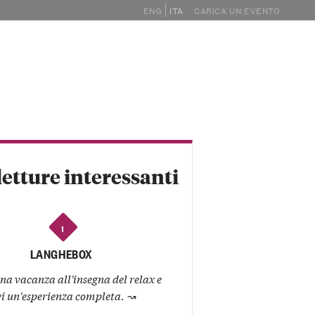
ENG
ITA
CARICA UN EVENTO
GHE
EVENTI
MAGAZINE
SHOP
letture interessanti
1
LANGHEBOX
na vacanza all'insegna del relax e
vi un'esperienza completa.
↝