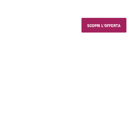
e prodotti golosi, con chi vuoi 
SCOPRI L'OFFERTA