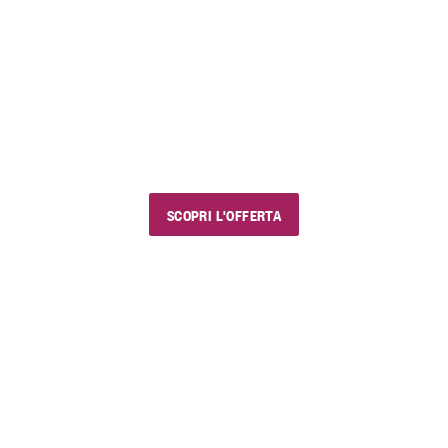
EstiVini
I nostri saldi estivi
Usa il codice sconto "estivini5" e goditi vini e
prodotti golosi, con chi vuoi e dove vuoi.
SCOPRI L'OFFERTA