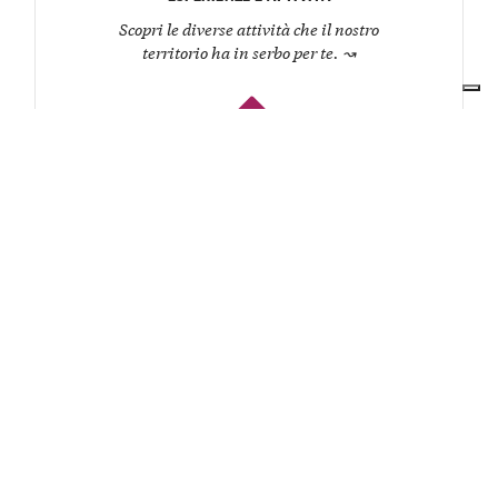
Scopri le diverse attività che il nostro
territorio ha in serbo per te.
↝
3
RISTORANTI E OSTERIE
Organizza un pranzo o una cena e lasciati
coccolare dagli chef del territorio.
↝
4
CANTINE
Conosci i produttori, degusta i loro vini e
ascolta la storia di ogni etichetta.
↝