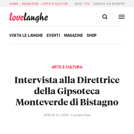
HOME
»
MAGAZINE
»
ARTE E CULTURA
»
INTERVISTA ALLA DIRETTRICE DELL
ENG
ITA
CARICA UN EVENTO
love
langhe
VISITA LE LANGHE
EVENTI
MAGAZINE
SHOP
ARTE E CULTURA
Intervista alla Direttrice
della Gipsoteca
Monteverde di Bistagno
Luciano Faia
APRILE 27, 2016