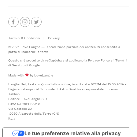
Termini & Condizioni
|
Privacy
© 2026 Love Langhe — Riproduzione parziale dei contenuti consentita a
patto di indicarne la fonte
Questo si è protetto da reCaptcha e si applicano la
Privacy Policy
e i
Termini
di Servizio
di Google
Made with
by LoveLanghe
Langhe.Net, testata giornalistica online, iscritta al n.672/14 del 15.05.2014 -
Registro stampa del Tribunale di Asti - Direttore responsabile: Lorenzo
Tablino.
Editore: LoveLanghe S.R.L.
P.IVA 03796440042
Via Castello 20
12050 Albaretto della Torre (CN)
Italy
Le tue preferenze relative alla privacy