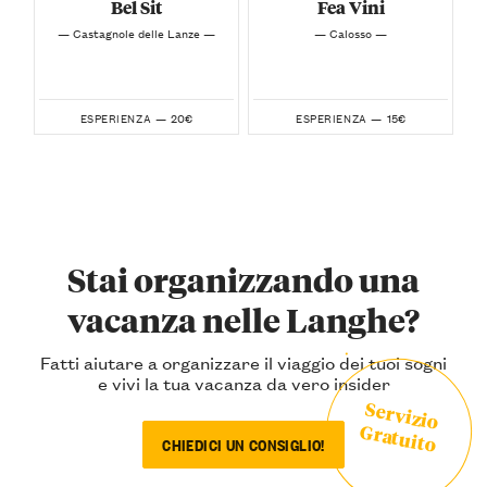
Bel Sit
Fea Vini
— Castagnole delle Lanze —
— Calosso —
20€
15€
ESPERIENZA —
ESPERIENZA —
Stai organizzando una
vacanza nelle Langhe?
Fatti aiutare a organizzare il viaggio dei tuoi sogni
e vivi la tua vacanza da vero insider
Servizio
Gratuito
CHIEDICI UN CONSIGLIO!