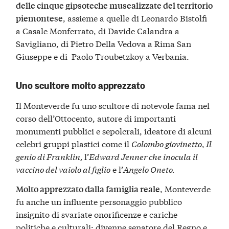
delle cinque gipsoteche musealizzate del territorio
, assieme a quelle di Leonardo Bistolfi
piemontese
a Casale Monferrato, di Davide Calandra a
Savigliano, di Pietro Della Vedova a Rima San
Giuseppe e di Paolo Troubetzkoy a Verbania.
Uno scultore molto apprezzato
Il Monteverde fu uno scultore di notevole fama nel
corso dell’Ottocento, autore di importanti
monumenti pubblici e sepolcrali, ideatore di alcuni
celebri gruppi plastici come il
Colombo giovinetto
,
Il
genio di Franklin,
l’
Edward Jenner che inocula il
vaccino del vaiolo al figlio
e l’
Angelo Oneto.
, Monteverde
Molto apprezzato dalla famiglia reale
fu anche un influente personaggio pubblico
insignito di svariate onorificenze e cariche
politiche e culturali: divenne senatore del Regno e