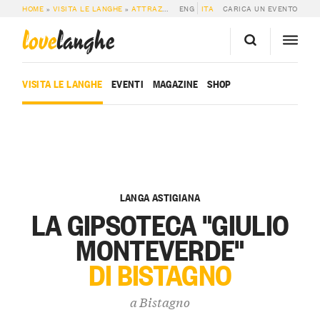
HOME
»
VISITA LE LANGHE
»
ATTRAZIONI
»
ENG
LA GIPSOTECA “GIULIO MONTEVER
ITA
CARICA UN EVENTO
love
langhe
VISITA LE LANGHE
EVENTI
MAGAZINE
SHOP
LANGA ASTIGIANA
LA GIPSOTECA "GIULIO
MONTEVERDE"
DI BISTAGNO
a
Bistagno