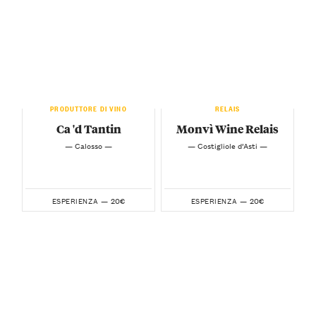
PRODUTTORE DI VINO
RELAIS
Ca 'd Tantin
Monvì Wine Relais
— Calosso —
— Costigliole d’Asti —
20€
20€
ESPERIENZA —
ESPERIENZA —