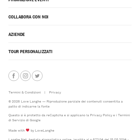
COLLABORA CON NOI
AZIENDE
TOUR PERSONALIZZATI
Termini & Condizioni
|
Privacy
© 2026 Love Langhe — Riproduzione parziale dei contenuti consentita a
patto di indicarne la fonte
Questo si è protetto da reCaptcha e si applicano la
Privacy Policy
e i
Termini
di Servizio
di Google
Made with
by LoveLanghe
Langhe.Net, testata giornalistica online, iscritta al n.672/14 del 15.05.2014 -