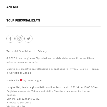
AZIENDE
TOUR PERSONALIZZATI
Termini & Condizioni
|
Privacy
© 2026 Love Langhe — Riproduzione parziale dei contenuti consentita a
patto di indicarne la fonte
Questo si è protetto da reCaptcha e si applicano la
Privacy Policy
e i
Termini
di Servizio
di Google
Made with
by LoveLanghe
Langhe.Net, testata giornalistica online, iscritta al n.672/14 del 15.05.2014 -
Registro stampa del Tribunale di Asti - Direttore responsabile: Lorenzo
Tablino.
Editore: LoveLanghe S.R.L.
P.IVA 03796440042
Via Castello 20