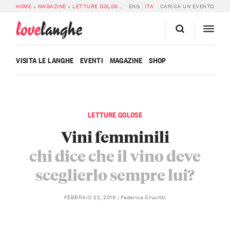
HOME
»
MAGAZINE
»
LETTURE GOLOSE
»
VINI FEMMINILI: CHI DICE CHE IL VI
ENG
ITA
CARICA UN EVENTO
love
langhe
VISITA LE LANGHE
EVENTI
MAGAZINE
SHOP
LETTURE GOLOSE
Vini femminili
chi dice che il vino deve
sceglierlo sempre lui?
Federica Crucitti
FEBBRAIO 22, 2019