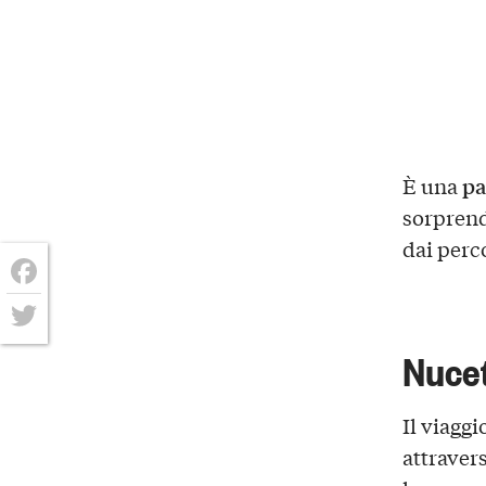
pa
È una
sorprend
dai perco
Facebook
Twitter
Nucet
Il viaggi
attravers