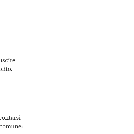
uscire
lito.
ccontarsi
o comune: