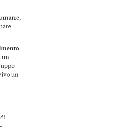
umarre
,
nare
imento
a un
gruppo
vivo un
 di
–