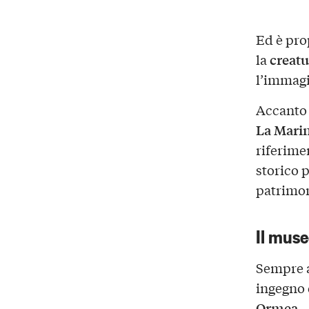
Ed è pro
creatu
la
l’immagi
Accanto 
La Mari
riferime
storico 
patrimon
Il muse
Sempre 
ingegno e
Ormea
.