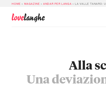
HOME
»
MAGAZINE
»
ANDAR PER LANGA
»
LA VALLE TANARO: 
love
langhe
Alla s
Una deviazione