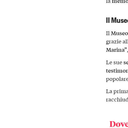
memo
la
Il Muse
Museo 
Il
grazie al
Marina”
s
Le sue
testimon
popolare 
La prima
racchiud
Dove 