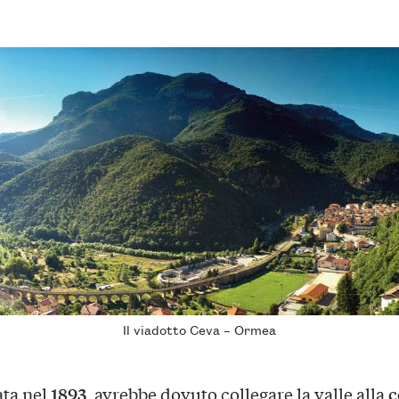
Il viadotto Ceva – Ormea
1893
c
ta nel
, avrebbe dovuto collegare la valle alla