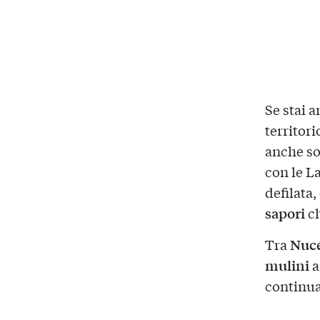
Se stai 
territor
anche so
con le L
defilata
sapori
ch
Nuce
Tra
mulini
a
continua 