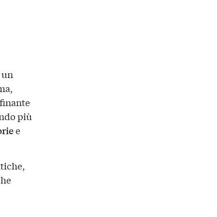
è un
ma,
finante
ando più
orie
e
tiche,
he