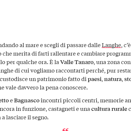
andando al mare e scegli di passare dalle
Langhe
, c’
io che merita di farti rallentare e cambiare program
Valle Tanaro
lo per qualche ora. È la
, una zona con
anghe di cui vogliamo raccontarti perché, pur rest
paesi
natura
st
, custodisce un patrimonio fatto di
,
,
e vale davvero la pena conoscere.
tto
Bagnasco
e
incontri piccoli centri, memorie an
cultura rurale
ncora in funzione, castagneti e una
c
a lasciare il segno.