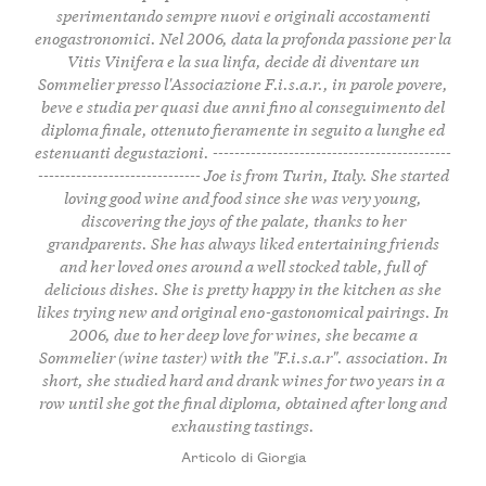
sperimentando sempre nuovi e originali accostamenti
enogastronomici. Nel 2006, data la profonda passione per la
Vitis Vinifera e la sua linfa, decide di diventare un
Sommelier presso l'Associazione F.i.s.a.r., in parole povere,
beve e studia per quasi due anni fino al conseguimento del
diploma finale, ottenuto fieramente in seguito a lunghe ed
estenuanti degustazioni. --------------------------------------------
------------------------------ Joe is from Turin, Italy. She started
loving good wine and food since she was very young,
discovering the joys of the palate, thanks to her
grandparents. She has always liked entertaining friends
and her loved ones around a well stocked table, full of
delicious dishes. She is pretty happy in the kitchen as she
likes trying new and original eno-gastonomical pairings. In
2006, due to her deep love for wines, she became a
Sommelier (wine taster) with the "F.i.s.a.r". association. In
short, she studied hard and drank wines for two years in a
row until she got the final diploma, obtained after long and
exhausting tastings.
Articolo di Giorgia