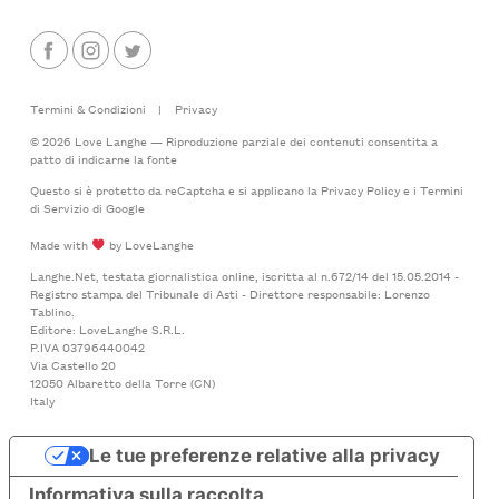
Termini & Condizioni
|
Privacy
© 2026 Love Langhe — Riproduzione parziale dei contenuti consentita a
patto di indicarne la fonte
Questo si è protetto da reCaptcha e si applicano la
Privacy Policy
e i
Termini
di Servizio
di Google
Made with
by LoveLanghe
Langhe.Net, testata giornalistica online, iscritta al n.672/14 del 15.05.2014 -
Registro stampa del Tribunale di Asti - Direttore responsabile: Lorenzo
Tablino.
Editore: LoveLanghe S.R.L.
P.IVA 03796440042
Via Castello 20
12050 Albaretto della Torre (CN)
Italy
Le tue preferenze relative alla privacy
Informativa sulla raccolta