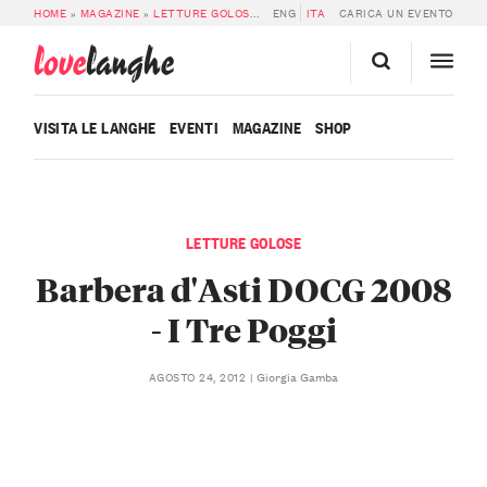
HOME
»
MAGAZINE
»
LETTURE GOLOSE
»
BARBERA D’ASTI DOCG 2008 – I TRE
ENG
ITA
CARICA UN EVENTO
love
langhe
VISITA LE LANGHE
EVENTI
MAGAZINE
SHOP
LETTURE GOLOSE
Barbera d'Asti DOCG 2008
- I Tre Poggi
Giorgia Gamba
AGOSTO 24, 2012