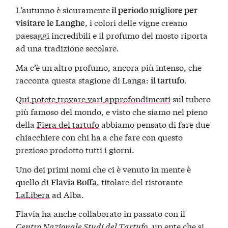
L’autunno è sicuramente
il periodo migliore per
, i colori delle vigne creano
visitare le Langhe
paesaggi incredibili e il profumo del mosto riporta
ad una tradizione secolare.
Ma c’è un altro profumo, ancora più intenso, che
racconta questa stagione di Langa:
.
il tartufo
Q
ui potete trovare vari approfondimenti
sul tubero
più famoso del mondo, e visto che siamo nel pieno
della
Fiera del tartufo
abbiamo pensato di fare due
chiacchiere con chi ha a che fare con questo
prezioso prodotto tutti i giorni.
Uno dei primi nomi che ci è venuto in mente è
quello di
, titolare del ristorante
Flavia Boffa
LaLibera
ad Alba.
Flavia ha anche collaborato in passato con il
Centro Nazionale Studi del Tartufo
, un ente che si