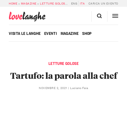
HOME
»
MAGAZINE
»
LETTURE GOLOSE
»
TARTUFO: LA PAROLA ALLA CHEF
ENG
ITA
CARICA UN EVENTO
love
langhe
VISITA LE LANGHE
EVENTI
MAGAZINE
SHOP
LETTURE GOLOSE
Tartufo: la parola alla chef
Luciano Faia
NOVEMBRE 2, 2021