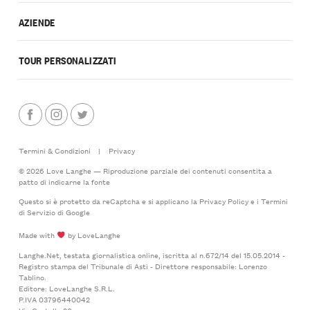
AZIENDE
TOUR PERSONALIZZATI
Termini & Condizioni
|
Privacy
© 2026 Love Langhe — Riproduzione parziale dei contenuti consentita a
patto di indicarne la fonte
Questo si è protetto da reCaptcha e si applicano la
Privacy Policy
e i
Termini
di Servizio
di Google
Made with
by LoveLanghe
Langhe.Net, testata giornalistica online, iscritta al n.672/14 del 15.05.2014 -
Registro stampa del Tribunale di Asti - Direttore responsabile: Lorenzo
Tablino.
Editore: LoveLanghe S.R.L.
P.IVA 03796440042
Via Castello 20