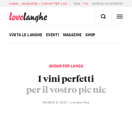
HOME
»
MAGAZINE
»
ANDAR PER LANGA
»
ENG
I VINI PERFETTI PER IL VOSTRO PIC
ITA
CARICA UN EVENTO
love
langhe
VISITA LE LANGHE
EVENTI
MAGAZINE
SHOP
ANDAR PER LANGA
I vini perfetti
per il vostro pic nic
Luciano Faia
MAGGIO 8, 2022