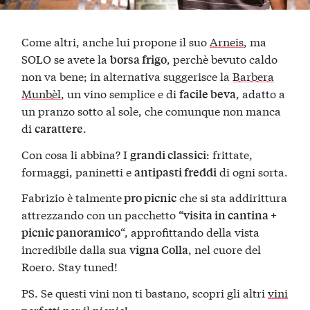
Come altri, anche lui propone il suo
Arneis
, ma
SOLO se avete la
, perchè bevuto caldo
borsa frigo
non va bene; in alternativa suggerisce la
Barbera
Munbèl
, un vino semplice e di
, adatto a
facile beva
un pranzo sotto al sole, che comunque non manca
di
.
carattere
Con cosa li abbina? I
: frittate,
grandi classici
formaggi, paninetti e
di ogni sorta.
antipasti freddi
Fabrizio è talmente
che si sta addirittura
pro picnic
attrezzando con un pacchetto “
visita in cantina +
“, approfittando della vista
picnic panoramico
incredibile dalla sua
, nel cuore del
vigna Colla
Roero. Stay tuned!
PS. Se questi vini non ti bastano, scopri gli altri
vini
perfetti per il picnic
!