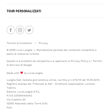
TOUR PERSONALIZZATI
Termini & Condizioni
|
Privacy
© 2026 Love Langhe — Riproduzione parziale dei contenuti consentita a
patto di indicarne la fonte
Questo si è protetto da reCaptcha e si applicano la
Privacy Policy
e i
Termini
di Servizio
di Google
Made with
by LoveLanghe
Langhe.Net, testata giornalistica online, iscritta al n.672/14 del 15.05.2014 -
Registro stampa del Tribunale di Asti - Direttore responsabile: Lorenzo
Tablino.
Editore: LoveLanghe S.R.L.
P.IVA 03796440042
Via Castello 20
12050 Albaretto della Torre (CN)
Italy