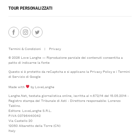
TOUR PERSONALIZZATI
Termini & Condizioni
|
Privacy
© 2026 Love Langhe — Riproduzione parziale dei contenuti consentita a
patto di indicarne la fonte
Questo si è protetto da reCaptcha e si applicano la
Privacy Policy
e i
Termini
di Servizio
di Google
Made with
by LoveLanghe
Langhe.Net, testata giornalistica online, iscritta al n.672/14 del 15.05.2014 -
Registro stampa del Tribunale di Asti - Direttore responsabile: Lorenzo
Tablino.
Editore: LoveLanghe S.R.L.
P.IVA 03796440042
Via Castello 20
12050 Albaretto della Torre (CN)
Italy