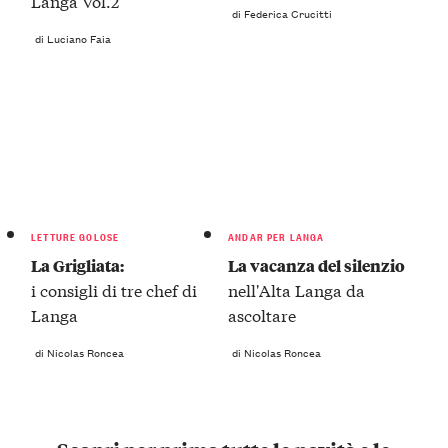
Langa Vol.2
di Federica Crucitti
di Luciano Faia
LETTURE GOLOSE
ANDAR PER LANGA
La Grigliata:
La vacanza del silenzio
i consigli di tre chef di
nell'Alta Langa da
Langa
ascoltare
di Nicolas Roncea
di Nicolas Roncea