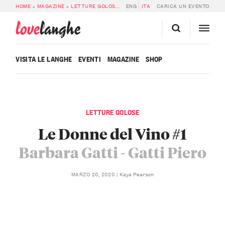
HOME
»
MAGAZINE
»
LETTURE GOLOSE
»
LE DONNE DEL VINO #1 – BARBARA G
ENG
ITA
CARICA UN EVENTO
love
langhe
VISITA LE LANGHE
EVENTI
MAGAZINE
SHOP
LETTURE GOLOSE
Le Donne del Vino #1
Barbara Gatti - Gatti Piero
Kaya Pearson
MARZO 20, 2020