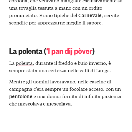
cordonà, che venivano mangiate esclusivamente su
una tovaglia tessuta a mano con un ordito
pronunciato. Erano tipiche del
, servite
Carnevale
scondite per apprezzarne meglio il sapore.
La polenta (
‘l pan dij pòver
)
La
polenta
, durante il freddo e buio inverno, è
sempre stata una certezza nelle valli di Langa.
Mentre gli uomini lavoravano, nelle cascine di
campagna c’era sempre un focolare acceso, con un
e una donna fornita di infinita pazienza
pentolone
che
.
mescolava e mescolava