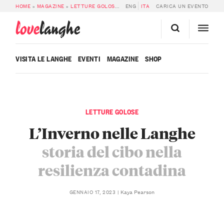
HOME
»
MAGAZINE
»
LETTURE GOLOSE
»
L’INVERNO NELLE LANGHE: STORIA D
ENG
ITA
CARICA UN EVENTO
love
langhe
VISITA LE LANGHE
EVENTI
MAGAZINE
SHOP
LETTURE GOLOSE
L’Inverno nelle Langhe
storia del cibo nella
resilienza contadina
Kaya Pearson
GENNAIO 17, 2023