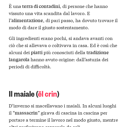
È una
, di persone che hanno
terra di contadini
vissuto una vita scandita dal lavoro. E
l’
, di pari passo, ha dovuto trovare il
alimentazione
modo di dare il giusto sostentamento.
Gli ingredienti erano pochi, si andava avanti con
ciò che si allevava o coltivava in casa. Ed è così che
alcuni dei
più conosciuti della
piatti
tradizione
hanno avuto origine: dall’astuzia dei
langarola
periodi di difficoltà.
Il maiale (
ël crin
)
D’inverno si macellavano i maiali. In alcuni luoghi
il “
” girava di cascina in cascina per
massacrin
portare a termine il lavoro nel modo giusto, mentre
altri preferivano cavarsela da soli.