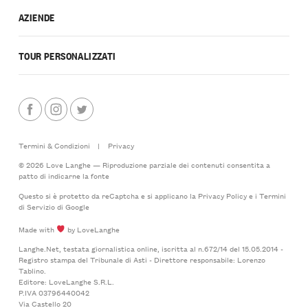
AZIENDE
TOUR PERSONALIZZATI
Termini & Condizioni
|
Privacy
© 2026 Love Langhe — Riproduzione parziale dei contenuti consentita a
patto di indicarne la fonte
Questo si è protetto da reCaptcha e si applicano la
Privacy Policy
e i
Termini
di Servizio
di Google
Made with
by LoveLanghe
Langhe.Net, testata giornalistica online, iscritta al n.672/14 del 15.05.2014 -
Registro stampa del Tribunale di Asti - Direttore responsabile: Lorenzo
Tablino.
Editore: LoveLanghe S.R.L.
P.IVA 03796440042
Via Castello 20