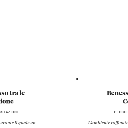
so tra le
Beness
zione
C
GUSTAZIONE
PERCOR
urante il quale un
L’ambiente raffinato