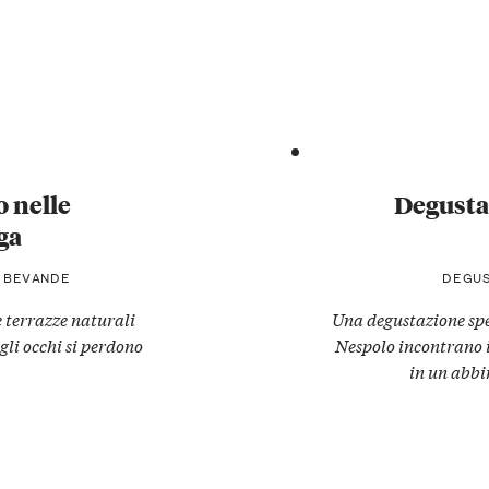
 nelle
Degusta
ga
+ BEVANDE
DEGUS
e terrazze naturali
Una degustazione spe
gli occhi si perdono
Nespolo incontrano i
in un abb