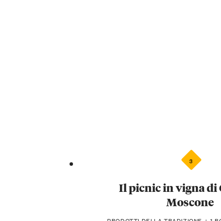
3
Il picnic in vigna d
Moscone
PRODOTTI DELLA TRADIZIONE + 1 BO