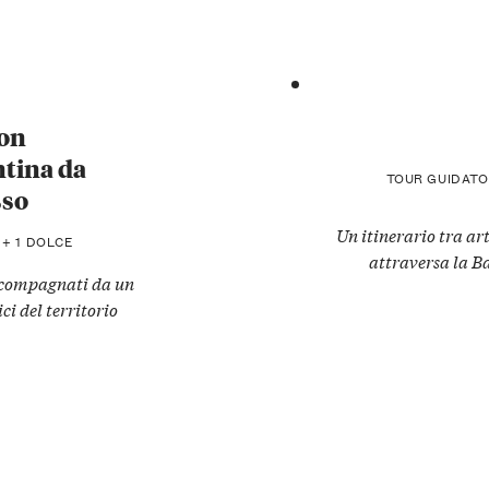
con
ntina da
TOUR GUIDATO
sso
Un itinerario tra ar
O + 1 DOLCE
attraversa la Ba
accompagnati da un
ci del territorio