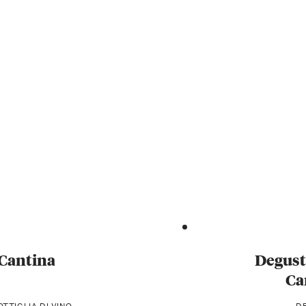
i Cantina
Degusta
Ca
TTIGLIA DI VINO
DE