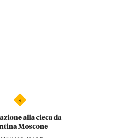
4
zione alla cieca da
ntina Moscone
GUSTAZIONE DI 4 VINI