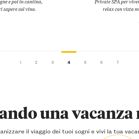
gne e poi in cantina,
Private SPA per viver
i sapere sul vino.
relax con vista m
e
1
2
3
4
5
6
7
zando una vacanza 
anizzare il viaggio dei tuoi sogni e vivi la tua vac