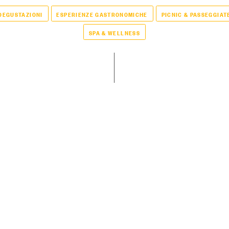
DEGUSTAZIONI
ESPERIENZE GASTRONOMICHE
PICNIC & PASSEGGIAT
SPA & WELLNESS