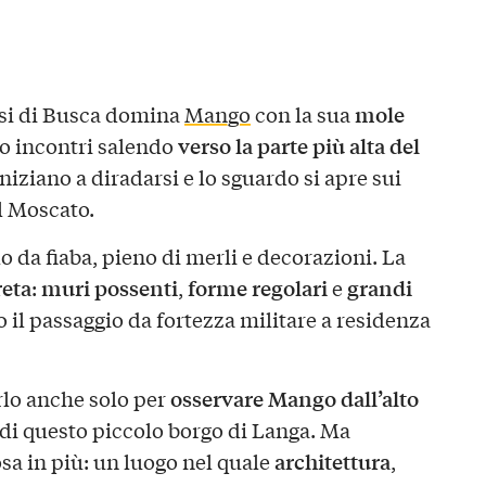
mole
esi di Busca domina
Mango
con la sua
verso la parte più alta del
Lo incontri salendo
iniziano a diradarsi e lo sguardo si apre sui
el Moscato.
lo da fiaba, pieno di merli e decorazioni. La
reta
muri
possenti
forme
regolari
grandi
:
,
e
il passaggio da fortezza militare a residenza
osservare Mango dall’alto
rlo anche solo per
 di questo piccolo borgo di Langa. Ma
architettura
sa in più: un luogo nel quale
,