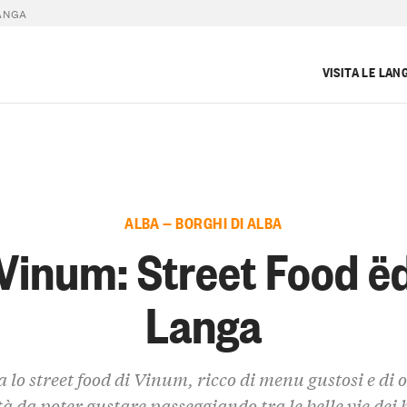
ANGA
VISITA LE LAN
ALBA — BORGHI DI ALBA
Vinum: Street Food ë
Langa
 lo street food di Vinum, ricco di menu gustosi e di 
tà da poter gustare passeggiando tra le belle vie dei 