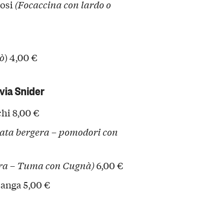
tosi
(Focaccina con lardo o
iò
) 4,00 €
via Snider
chi 8,00 €
lata bergera – pomodori con
ra – Tuma con Cugnà)
6,00 €
Langa 5,00 €