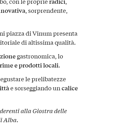
radici
ibo, con le proprie
,
nnovativa
, sorprendente,
ogni piazza di Vinum presenta
itoriale di altissima qualità.
izione
gastronomica, lo
rime e prodotti locali
.
degustare le prelibatezze
ittà
calice
e sorseggiando un
derenti alla Giostra delle
i Alba
.