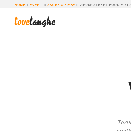
HOME
»
EVENTI
»
SAGRE & FIERE
»
VINUM: STREET FOOD ËD L
love
langhe
Torna
quali