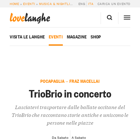
HOME
»
EVENTI
»
MUSICA & NIGHTLIFE
»
TRIOBRIO IN CONCERTO
ENG
ITA
CARICA UN EVENTO
love
langhe
VISITA LE LANGHE
EVENTI
MAGAZINE
SHOP
POCAPAGLIA — FRAZ MACELLAI
TrioBrio in concerto
Lasciatevi trasportare dalle ballate occitane del
TrioBrio che raccontano storie antiche e uniscono le
persone nelle piazze
Da Sabato
A Sabato