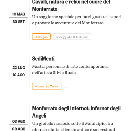
Cavalli, natura e relax nel cuore del
Monferrato
10 MAG
Un soggiorno speciale per farvi gustare i sapori
30 SET
e provare le avventure del Monferrato
Bistagno
Passeggiate & Outdoor
SediMenti
Mostra personale di arte contemporanea
22 LUG
dell'artista Silvia Ruata
16 AGO
Albaretto Torre
Monferrato degli Infernot: Infernot degli
Angeli
03 AGO
Un gioiello nascosto sotto il Municipio, tra
08 AGO
pietra scolpita, silenzio antico e suggestioni