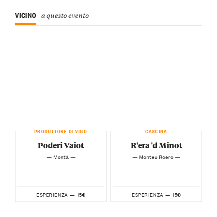
VICINO
a questo evento
PRODUTTORE DI VINO
CASCINA
Poderi Vaiot
R'era 'd Minot
— Montà —
— Monteu Roero —
15€
15€
ESPERIENZA —
ESPERIENZA —