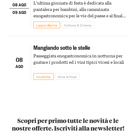
L'ultima giornata di festa è dedicata alla
08 AGO
pantalera per bambini, alla camminata
09 AGO
enogastronomica per le vie del paese e al finale
pirotecnico
Lequio Berria
Cultura & Cinema
Mangiando sotto le stelle
Passeggiata enogastronomica in notturna per
08
gustare i prodotti ed i vini tipici vicesi e locali
AGO
Vicoforte
Wine & Food
Scopri per primo tutte le novità e le
nostre offerte. Iscriviti alla newsletter!