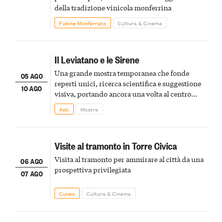
della tradizione vinicola monferrina
Fubine Monferrato
Cultura & Cinema
Il Leviatano e le Sirene
Una grande mostra temporanea che fonde
05 AGO
reperti unici, ricerca scientifica e suggestione
10 AGO
visiva, portando ancora una volta al centro
della scena le meraviglie del passato astigiano
Asti
Mostre
Visite al tramonto in Torre Civica
Visita al tramonto per ammirare al città da una
06 AGO
prospettiva privilegiata
07 AGO
Cuneo
Cultura & Cinema