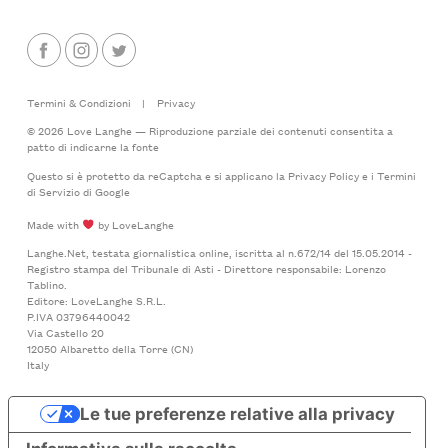
Termini & Condizioni
|
Privacy
© 2026 Love Langhe — Riproduzione parziale dei contenuti consentita a
patto di indicarne la fonte
Questo si è protetto da reCaptcha e si applicano la
Privacy Policy
e i
Termini
di Servizio
di Google
Made with
by LoveLanghe
Langhe.Net, testata giornalistica online, iscritta al n.672/14 del 15.05.2014 -
Registro stampa del Tribunale di Asti - Direttore responsabile: Lorenzo
Tablino.
Editore: LoveLanghe S.R.L.
P.IVA 03796440042
Via Castello 20
12050 Albaretto della Torre (CN)
Italy
Le tue preferenze relative alla privacy