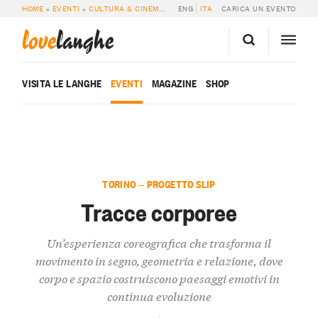
HOME
»
EVENTI
»
CULTURA & CINEMA
»
TRACCE CORPOREE
ENG
ITA
CARICA UN EVENTO
love
langhe
VISITA LE LANGHE
EVENTI
MAGAZINE
SHOP
TORINO — PROGETTO SLIP
Tracce corporee
Un’esperienza coreografica che trasforma il
movimento in segno, geometria e relazione, dove
corpo e spazio costruiscono paesaggi emotivi in
continua evoluzione