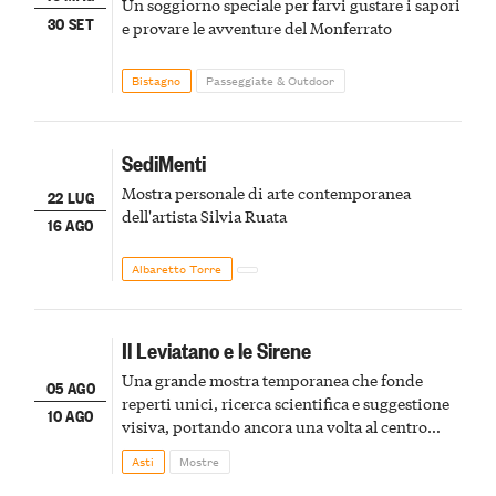
Un soggiorno speciale per farvi gustare i sapori
30 SET
e provare le avventure del Monferrato
Bistagno
Passeggiate & Outdoor
SediMenti
Mostra personale di arte contemporanea
22 LUG
dell'artista Silvia Ruata
16 AGO
Albaretto Torre
Il Leviatano e le Sirene
Una grande mostra temporanea che fonde
05 AGO
reperti unici, ricerca scientifica e suggestione
10 AGO
visiva, portando ancora una volta al centro
della scena le meraviglie del passato astigiano
Asti
Mostre