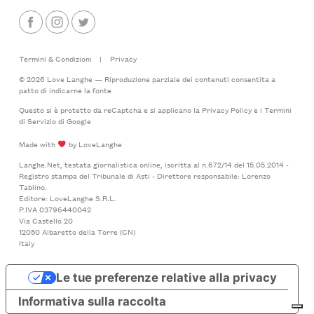
Termini & Condizioni
|
Privacy
© 2026 Love Langhe — Riproduzione parziale dei contenuti consentita a
patto di indicarne la fonte
Questo si è protetto da reCaptcha e si applicano la
Privacy Policy
e i
Termini
di Servizio
di Google
Made with
by LoveLanghe
Langhe.Net, testata giornalistica online, iscritta al n.672/14 del 15.05.2014 -
Registro stampa del Tribunale di Asti - Direttore responsabile: Lorenzo
Tablino.
Editore: LoveLanghe S.R.L.
P.IVA 03796440042
Via Castello 20
12050 Albaretto della Torre (CN)
Italy
Le tue preferenze relative alla privacy
Informativa sulla raccolta