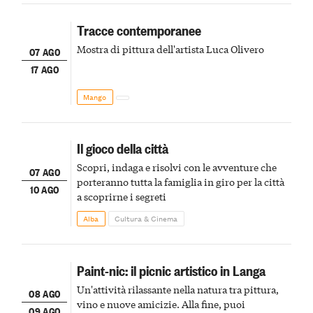
Tracce contemporanee
Mostra di pittura dell'artista Luca Olivero
07 AGO
17 AGO
Mango
Il gioco della città
Scopri, indaga e risolvi con le avventure che
07 AGO
porteranno tutta la famiglia in giro per la città
10 AGO
a scoprirne i segreti
Alba
Cultura & Cinema
Paint-nic: il picnic artistico in Langa
Un'attività rilassante nella natura tra pittura,
08 AGO
vino e nuove amicizie. Alla fine, puoi
09 AGO