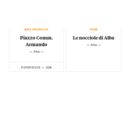
WINE PRODUCER
FARM
Piazzo Comm.
Le nocciole di Alba
Armando
— Alba —
— Alba —
20€
EXPERIENCE —