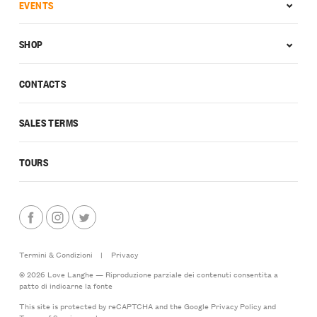
EVENTS
SHOP
CONTACTS
SALES TERMS
TOURS
Termini & Condizioni
|
Privacy
© 2026 Love Langhe — Riproduzione parziale dei contenuti consentita a
patto di indicarne la fonte
This site is protected by reCAPTCHA and the Google
Privacy Policy
and
Terms of Service
apply