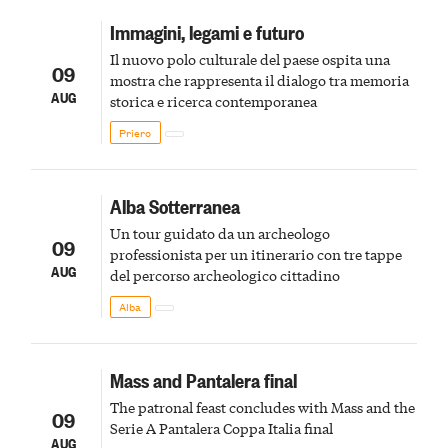
Immagini, legami e futuro
Il nuovo polo culturale del paese ospita una
09
mostra che rappresenta il dialogo tra memoria
AUG
storica e ricerca contemporanea
Priero
Alba Sotterranea
Un tour guidato da un archeologo
09
professionista per un itinerario con tre tappe
AUG
del percorso archeologico cittadino
Alba
Mass and Pantalera final
The patronal feast concludes with Mass and the
09
Serie A Pantalera Coppa Italia final
AUG