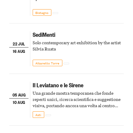
Bistagno
SediMenti
Solo contemporary art exhibition by the artist
22 JUL
Silvia Ruata
16 AUG
Albaretto Torre
Il Leviatano e le Sirene
Una grande mostra temporanea che fonde
05 AUG
reperti unici, ricerca scientifica e suggestione
10 AUG
visiva, portando ancora una volta al centro
della scena le meraviglie del passato astigiano
Asti