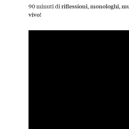
riflessioni
monologhi
mu
90 minuti di
,
,
vivo
!