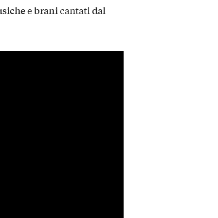
siche
brani
dal
e
cantati