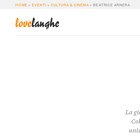
HOME
»
EVENTI
»
CULTURA & CINEMA
»
BEATRICE ARNERA
love
langhe
La gi
Col
unis