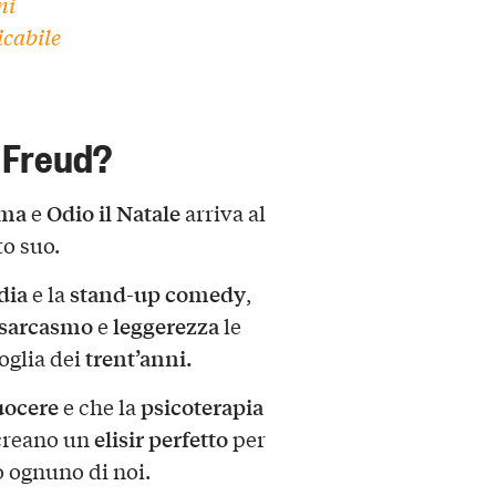
ni
icabile
 Freud?
mma
Odio il Natale
e
arriva al
to suo.
dia
stand-up comedy
e la
,
sarcasmo
leggerezza
e
le
trent’anni.
oglia dei
ocere
psicoterapia
e che la
elisir perfetto
reano un
per
 ognuno di noi.