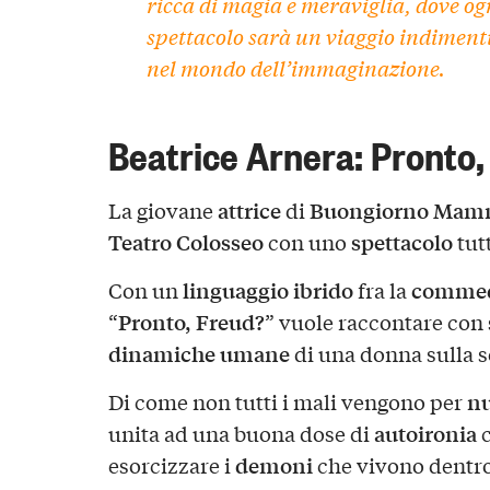
ricca di magia e meraviglia, dove og
spettacolo sarà un viaggio indiment
nel mondo dell’immaginazione.
Beatrice Arnera: Pronto,
attrice
Buongiorno Ma
La giovane
di
Teatro Colosseo
spettacolo
con uno
tut
linguaggio ibrido
comme
Con un
fra la
Pronto, Freud?
“
” vuole raccontare con
dinamiche umane
di una donna sulla s
nu
Di come non tutti i mali vengono per
autoironia
unita ad una buona dose di
c
demoni
esorcizzare i
che vivono dentro