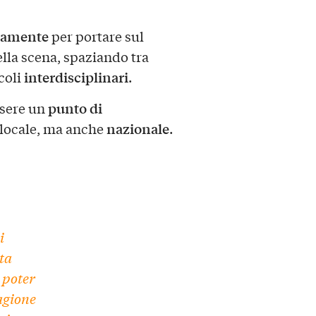
nsamente
per portare sul
lla scena, spaziando tra
interdisciplinari
coli
.
punto di
ssere un
nazionale
o locale, ma anche
.
i
ta
 poter
agione