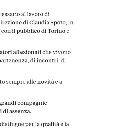
essario al lavoro di
irezione
Claudia Spoto
di
, in
pubblico di Torino
 con il
e
tori affezionati
che vivono
partenenza
incontri
, di
, di
novità
rto sempre alle
e a
grandi compagnie
i di assenza
.
qualità
 distingue per la
e la