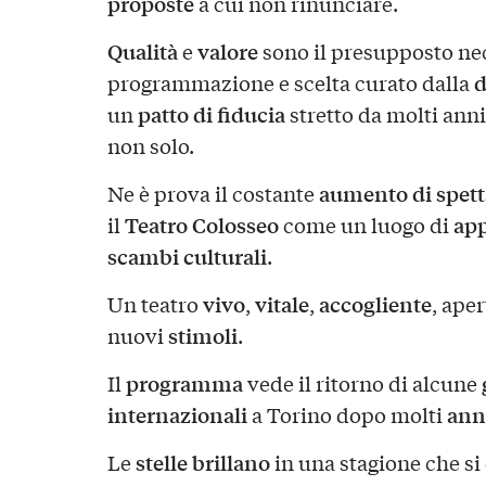
proposte
a cui non rinunciare.
Qualità
valore
e
sono il presupposto nec
d
programmazione e scelta curato dalla
patto di fiducia
un
stretto da molti anni
non solo.
aumento di spetta
Ne è prova il costante
Teatro Colosseo
ap
il
come un luogo di
scambi culturali
.
vivo
vitale
accogliente
Un teatro
,
,
, ape
stimoli
nuovi
.
programma
Il
vede il ritorno di alcune
internazionali
ann
a Torino dopo molti
stelle
brillano
Le
in una stagione che si