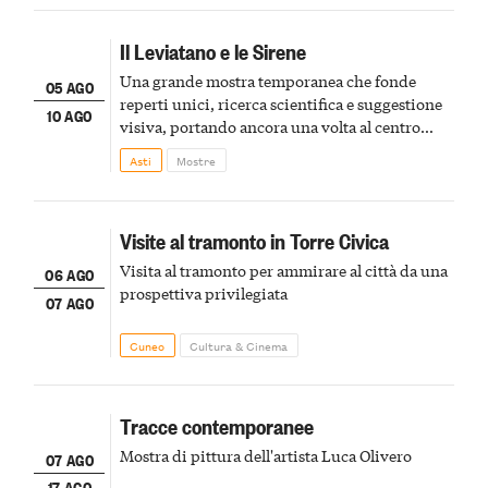
Il Leviatano e le Sirene
Una grande mostra temporanea che fonde
05 AGO
reperti unici, ricerca scientifica e suggestione
10 AGO
visiva, portando ancora una volta al centro
della scena le meraviglie del passato astigiano
Asti
Mostre
Visite al tramonto in Torre Civica
Visita al tramonto per ammirare al città da una
06 AGO
prospettiva privilegiata
07 AGO
Cuneo
Cultura & Cinema
Tracce contemporanee
Mostra di pittura dell'artista Luca Olivero
07 AGO
17 AGO