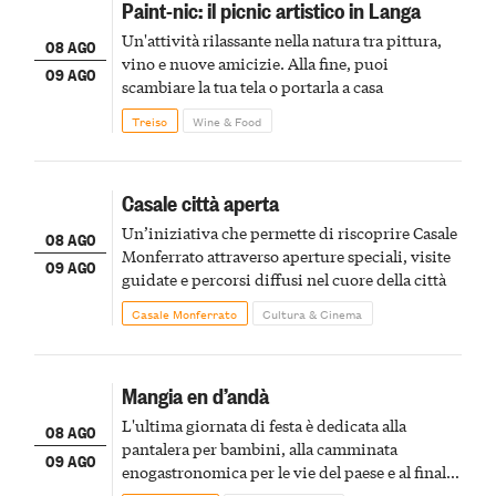
Paint-nic: il picnic artistico in Langa
Un'attività rilassante nella natura tra pittura,
08 AGO
vino e nuove amicizie. Alla fine, puoi
09 AGO
scambiare la tua tela o portarla a casa
Treiso
Wine & Food
Casale città aperta
Un’iniziativa che permette di riscoprire Casale
08 AGO
Monferrato attraverso aperture speciali, visite
09 AGO
guidate e percorsi diffusi nel cuore della città
Casale Monferrato
Cultura & Cinema
Mangia en d’andà
L'ultima giornata di festa è dedicata alla
08 AGO
pantalera per bambini, alla camminata
09 AGO
enogastronomica per le vie del paese e al finale
pirotecnico