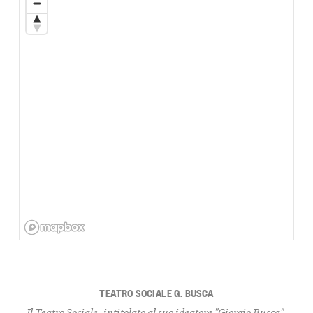
TEATRO SOCIALE G. BUSCA
Il Teatro Sociale, intitolato al suo ideatore "Giorgio Busca",