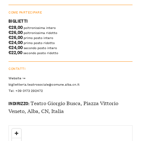
COME PARTECIPARE
BIGLIETTI
€28,00
poltronissima intero
€26,00
poltronissima ridotto
€26,00
primo posto intero
€24,00
primo posto ridotto
€24,00
secondo posto intero
€22,00
secondo posto ridotto
CONTATTI
Website ↝
biglietteria.teatrosociale@comune.alba.cn.it
Tel: +39 0173 292472
Teatro Giorgio Busca, Piazza Vittorio
INDIRIZZO:
Veneto, Alba, CN, Italia