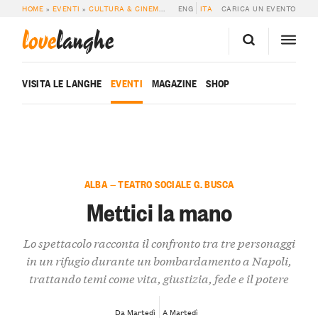
HOME
»
EVENTI
»
CULTURA & CINEMA
»
METTICI LA MANO
ENG
ITA
CARICA UN EVENTO
love
langhe
VISITA LE LANGHE
EVENTI
MAGAZINE
SHOP
ALBA — TEATRO SOCIALE G. BUSCA
Mettici la mano
Lo spettacolo racconta il confronto tra tre personaggi
in un rifugio durante un bombardamento a Napoli,
trattando temi come vita, giustizia, fede e il potere
Da Martedì
A Martedì