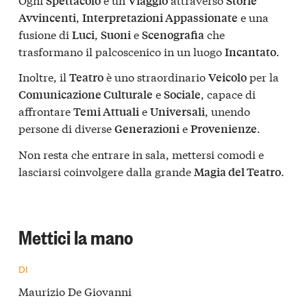
Spettacolo
Viaggio
Storie
,
e una
Avvincenti
Interpretazioni Appassionate
fusione di
,
e
che
Luci
Suoni
Scenografia
trasformano il palcoscenico in un luogo
.
Incantato
Inoltre, il
è uno straordinario
per la
Teatro
Veicolo
e
, capace di
Comunicazione Culturale
Sociale
affrontare
e
, unendo
Temi Attuali
Universali
persone di diverse
e
.
Generazioni
Provenienze
Non resta che entrare in sala, mettersi comodi e
lasciarsi coinvolgere dalla grande
.
Magia del Teatro
Mettici la mano
DI
Maurizio De Giovanni