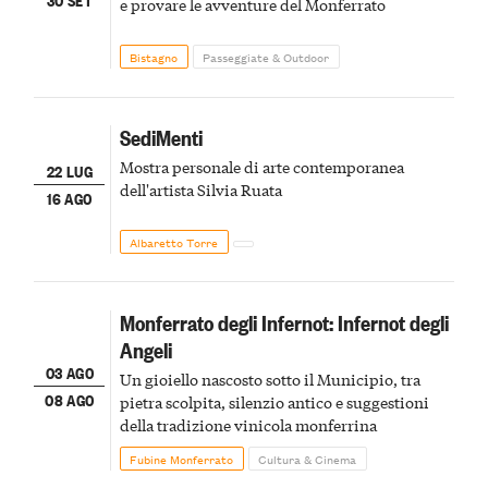
e provare le avventure del Monferrato
Bistagno
Passeggiate & Outdoor
SediMenti
Mostra personale di arte contemporanea
22 LUG
dell'artista Silvia Ruata
16 AGO
Albaretto Torre
Monferrato degli Infernot: Infernot degli
Angeli
03 AGO
Un gioiello nascosto sotto il Municipio, tra
08 AGO
pietra scolpita, silenzio antico e suggestioni
della tradizione vinicola monferrina
Fubine Monferrato
Cultura & Cinema