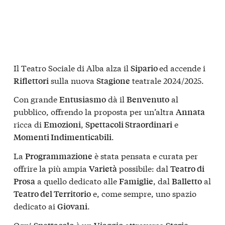
Il Teatro Sociale di Alba alza il
ed accende i
Sipario
sulla nuova
teatrale 2024/2025.
Riflettori
Stagione
Con grande
dà il
al
Entusiasmo
Benvenuto
pubblico, offrendo la proposta per un’altra
Annata
ricca di
,
e
Emozioni
Spettacoli Straordinari
.
Momenti Indimenticabili
La
è stata pensata e curata per
Programmazione
offrire la più ampia
possibile: dal
Varietà
Teatro di
a quello dedicato alle
, dal
al
Prosa
Famiglie
Balletto
e, come sempre, uno spazio
Teatro del Territorio
dedicato ai
.
Giovani
Ogni
è un
attraverso