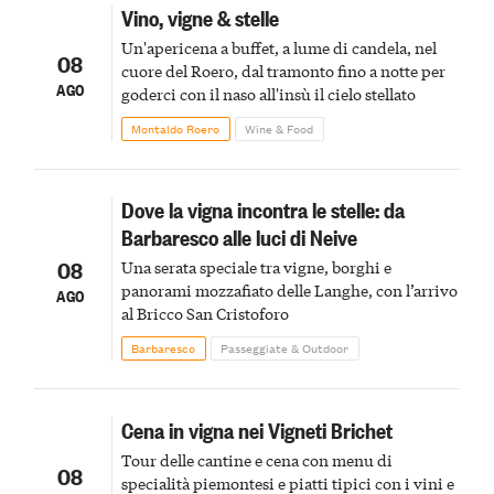
Vino, vigne & stelle
Un'apericena a buffet, a lume di candela, nel
08
cuore del Roero, dal tramonto fino a notte per
AGO
goderci con il naso all'insù il cielo stellato
Montaldo Roero
Wine & Food
Dove la vigna incontra le stelle: da
Barbaresco alle luci di Neive
08
Una serata speciale tra vigne, borghi e
panorami mozzafiato delle Langhe, con l’arrivo
AGO
al Bricco San Cristoforo
Barbaresco
Passeggiate & Outdoor
Cena in vigna nei Vigneti Brichet
Tour delle cantine e cena con menu di
08
specialità piemontesi e piatti tipici con i vini e