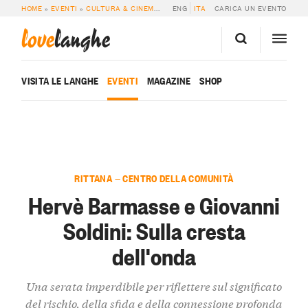
HOME
»
EVENTI
»
CULTURA & CINEMA
»
HERVÈ BARMASSE E GIOVANNI SOLDIN
ENG
ITA
CARICA UN EVENTO
love
langhe
VISITA LE LANGHE
EVENTI
MAGAZINE
SHOP
RITTANA — CENTRO DELLA COMUNITÀ
Hervè Barmasse e Giovanni
Soldini: Sulla cresta
dell'onda
Una serata imperdibile per riflettere sul significato
del rischio, della sfida e della connessione profonda