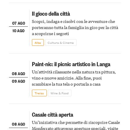
Il gioco della città
Scopri, indaga e risolvi con le avventure che
07 AGO
porteranno tutta la famiglia in giro per la città
10 AGO
a scoprirne i segreti
Alba
Cultura & Cinema
Paint-nic: il picnic artistico in Langa
Un'attività rilassante nella natura tra pittura,
08 AGO
vino e nuove amicizie. Alla fine, puoi
09 AGO
scambiare la tua tela o portarla a casa
Treiso
Wine & Food
Casale città aperta
Un’iniziativa che permette di riscoprire Casale
08 AGO
Monferrato attraverso aperture speciali, visite