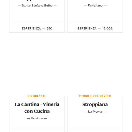
— Santo Stefano Belbo —
— Farigliano —
25€
19.00€
ESPERIENZA —
ESPERIENZA —
RISTORANTE
PRODUTTORE DI VINO
La Cantina - Vineria
Stroppiana
con Cucina
— La Morra —
— Verduno —