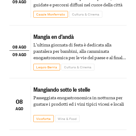
09 AGO
guidate e percorsi diffusi nel cuore della città
Casale Monferrato
Cultura & Cinema
Mangia en d’andà
L'ultima giornata di festa è dedicata alla
08 AGO
pantalera per bambini, alla camminata
09 AGO
enogastronomica per le vie del paese e al finale
pirotecnico
Lequio Berria
Cultura & Cinema
Mangiando sotto le stelle
Passeggiata enogastronomica in notturna per
08
gustare i prodotti ed i vini tipici vicesi e locali
AGO
Vicoforte
Wine & Food