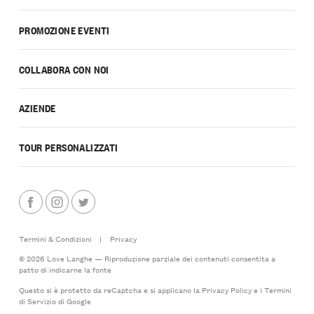
PROMOZIONE EVENTI
COLLABORA CON NOI
AZIENDE
TOUR PERSONALIZZATI
Termini & Condizioni
|
Privacy
© 2026 Love Langhe — Riproduzione parziale dei contenuti consentita a
patto di indicarne la fonte
Questo si è protetto da reCaptcha e si applicano la
Privacy Policy
e i
Termini
di Servizio
di Google