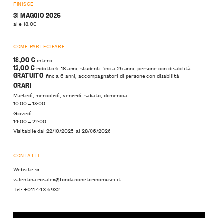
FINISCE
31 MAGGIO 2026
alle 18:00
COME PARTECIPARE
18,00 €
intero
12,00 €
ridotto 6-18 anni, studenti fino a 25 anni, persone con disabilità
GRATUITO
fino a 6 anni, accompagnatori di persone con disabilità
ORARI
Martedì, mercoledì, venerdì, sabato, domenica
10:00→18:00
Giovedì
14:00→22:00
Visitabile dal
22/10/2025
al
28/06/2026
CONTATTI
Website ↝
valentina.rosalen@fondazionetorinomusei.it
Tel: +011 443 6932