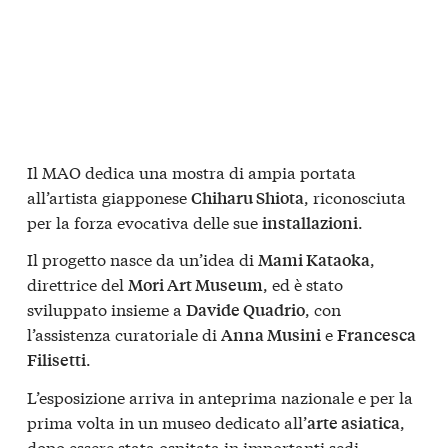
Il MAO dedica una mostra di ampia portata
all’artista giapponese
, riconosciuta
Chiharu Shiota
per la forza evocativa delle sue
.
installazioni
Il progetto nasce da un’idea di
,
Mami Kataoka
direttrice del
, ed è stato
Mori Art Museum
sviluppato insieme a
, con
Davide Quadrio
l’assistenza curatoriale di
e
Anna Musini
Francesca
.
Filisetti
L’esposizione arriva in anteprima nazionale e per la
prima volta in un museo dedicato all’
,
arte asiatica
dopo essere stata ospitata in importanti sedi