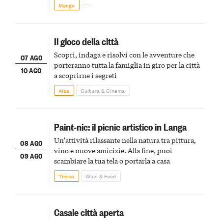
Mango
Il gioco della città
Scopri, indaga e risolvi con le avventure che
07 AGO
porteranno tutta la famiglia in giro per la città
10 AGO
a scoprirne i segreti
Alba
Cultura & Cinema
Paint-nic: il picnic artistico in Langa
Un'attività rilassante nella natura tra pittura,
08 AGO
vino e nuove amicizie. Alla fine, puoi
09 AGO
scambiare la tua tela o portarla a casa
Treiso
Wine & Food
Casale città aperta