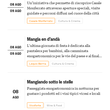
Un’iniziativa che permette di riscoprire Casale
08 AGO
Monferrato attraverso aperture speciali, visite
09 AGO
guidate e percorsi diffusi nel cuore della città
Casale Monferrato
Cultura & Cinema
Mangia en d’andà
L'ultima giornata di festa è dedicata alla
08 AGO
pantalera per bambini, alla camminata
09 AGO
enogastronomica per le vie del paese e al finale
pirotecnico
Lequio Berria
Cultura & Cinema
Mangiando sotto le stelle
Passeggiata enogastronomica in notturna per
08
gustare i prodotti ed i vini tipici vicesi e locali
AGO
Vicoforte
Wine & Food