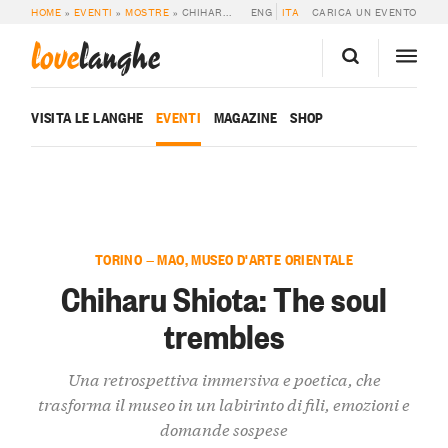
HOME
»
EVENTI
»
MOSTRE
»
CHIHARU SHIOTA: THE SOUL TREMBLES
ENG
ITA
CARICA UN EVENTO
love
langhe
VISITA LE LANGHE
EVENTI
MAGAZINE
SHOP
TORINO — MAO, MUSEO D'ARTE ORIENTALE
Chiharu Shiota: The soul
trembles
Una retrospettiva immersiva e poetica, che
trasforma il museo in un labirinto di fili, emozioni e
domande sospese