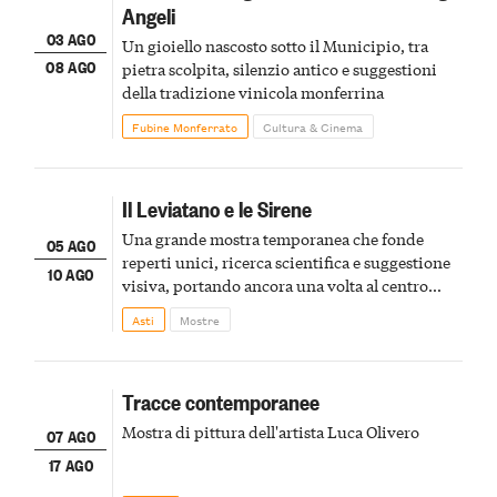
Angeli
03 AGO
Un gioiello nascosto sotto il Municipio, tra
08 AGO
pietra scolpita, silenzio antico e suggestioni
della tradizione vinicola monferrina
Fubine Monferrato
Cultura & Cinema
Il Leviatano e le Sirene
Una grande mostra temporanea che fonde
05 AGO
reperti unici, ricerca scientifica e suggestione
10 AGO
visiva, portando ancora una volta al centro
della scena le meraviglie del passato astigiano
Asti
Mostre
Tracce contemporanee
Mostra di pittura dell'artista Luca Olivero
07 AGO
17 AGO