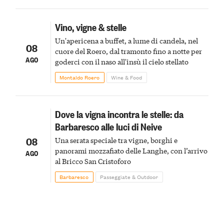
Vino, vigne & stelle
Un'apericena a buffet, a lume di candela, nel
08
cuore del Roero, dal tramonto fino a notte per
AGO
goderci con il naso all'insù il cielo stellato
Montaldo Roero
Wine & Food
Dove la vigna incontra le stelle: da
Barbaresco alle luci di Neive
08
Una serata speciale tra vigne, borghi e
panorami mozzafiato delle Langhe, con l’arrivo
AGO
al Bricco San Cristoforo
Barbaresco
Passeggiate & Outdoor