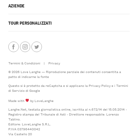
AZIENDE
TOUR PERSONALIZZATI
Termini & Condizioni
|
Privacy
© 2026 Love Langhe — Riproduzione parziale dei contenuti consentita a
patto di indicarne la fonte
Questo si è protetto da reCaptcha e si applicano la
Privacy Policy
e i
Termini
di Servizio
di Google
Made with
by LoveLanghe
Langhe.Net, testata giornalistica online, iscritta al n.672/14 del 15.05.2014 -
Registro stampa del Tribunale di Asti - Direttore responsabile: Lorenzo
Tablino.
Editore: LoveLanghe S.R.L.
P.IVA 03796440042
Via Castello 20