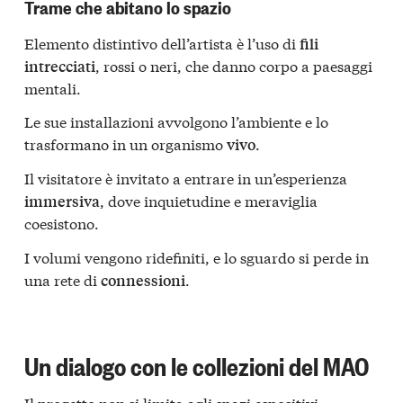
Trame che abitano lo spazio
Elemento distintivo dell’artista è l’uso di
fili
, rossi o neri, che danno corpo a paesaggi
intrecciati
mentali.
Le sue installazioni avvolgono l’ambiente e lo
trasformano in un organismo
.
vivo
Il visitatore è invitato a entrare in un’esperienza
, dove inquietudine e meraviglia
immersiva
coesistono.
I volumi vengono ridefiniti, e lo sguardo si perde in
una rete di
.
connessioni
Un dialogo con le collezioni del MAO
Il progetto non si limita agli spazi espositivi