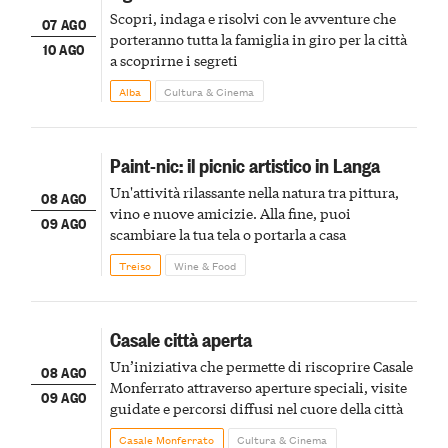
Scopri, indaga e risolvi con le avventure che
07 AGO
porteranno tutta la famiglia in giro per la città
10 AGO
a scoprirne i segreti
Alba
Cultura & Cinema
Paint-nic: il picnic artistico in Langa
Un'attività rilassante nella natura tra pittura,
08 AGO
vino e nuove amicizie. Alla fine, puoi
09 AGO
scambiare la tua tela o portarla a casa
Treiso
Wine & Food
Casale città aperta
Un’iniziativa che permette di riscoprire Casale
08 AGO
Monferrato attraverso aperture speciali, visite
09 AGO
guidate e percorsi diffusi nel cuore della città
Casale Monferrato
Cultura & Cinema