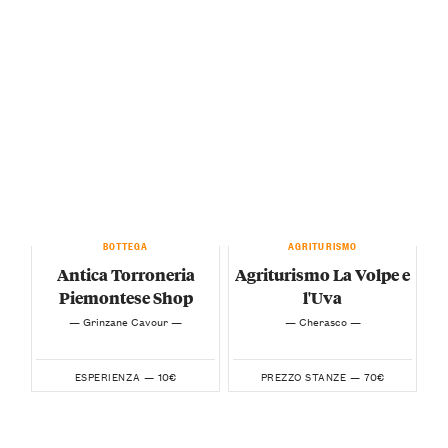
BOTTEGA
AGRITURISMO
Antica Torroneria
Agriturismo La Volpe e
Piemontese Shop
l'Uva
— Grinzane Cavour —
— Cherasco —
10€
70€
ESPERIENZA —
PREZZO STANZE —