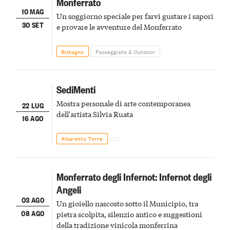
Monferrato
10 MAG
Un soggiorno speciale per farvi gustare i sapori
30 SET
e provare le avventure del Monferrato
Bistagno
Passeggiate & Outdoor
SediMenti
Mostra personale di arte contemporanea
22 LUG
dell'artista Silvia Ruata
16 AGO
Albaretto Torre
Monferrato degli Infernot: Infernot degli
Angeli
03 AGO
Un gioiello nascosto sotto il Municipio, tra
08 AGO
pietra scolpita, silenzio antico e suggestioni
della tradizione vinicola monferrina