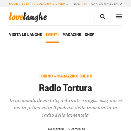
HOME
»
EVENTI
»
CULTURA & CINEMA
»
RADIO TORTURA
ENG
ITA
CARICA UN EVENTO
love
langhe
VISITA LE LANGHE
EVENTI
MAGAZINE
SHOP
TORINO — MAGAZZINO SUL PO
Radio Tortura
In un mondo devastato, delirante e angoscioso, nasce
per la prima volta il podcast della lamentatio, la
radio della lamentela
Da Martedì
A Domenica