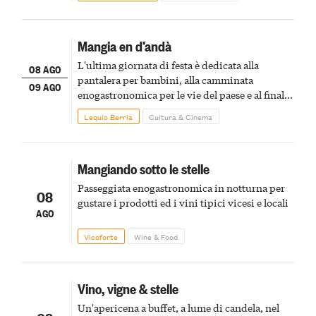
Mangia en d’andà
L'ultima giornata di festa è dedicata alla
08 AGO
pantalera per bambini, alla camminata
09 AGO
enogastronomica per le vie del paese e al finale
pirotecnico
Lequio Berria
Cultura & Cinema
Mangiando sotto le stelle
Passeggiata enogastronomica in notturna per
08
gustare i prodotti ed i vini tipici vicesi e locali
AGO
Vicoforte
Wine & Food
Vino, vigne & stelle
Un'apericena a buffet, a lume di candela, nel