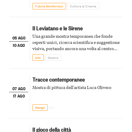
Fubine Monferrato
Cultura & Cinema
Il Leviatano e le Sirene
Una grande mostra temporanea che fonde
05 AGO
reperti unici, ricerca scientifica e suggestione
10 AGO
visiva, portando ancora una volta al centro
della scena le meraviglie del passato astigiano
Asti
Mostre
Tracce contemporanee
Mostra di pittura dell'artista Luca Olivero
07 AGO
17 AGO
Mango
Il gioco della città