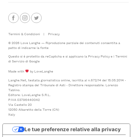
Termini & Condizioni
|
Privacy
© 2026 Love Langhe — Riproduzione parziale dei contenuti consentita a
patto di indicarne la fonte
Questo si è protetto da reCaptcha e si applicano la
Privacy Policy
e i
Termini
di Servizio
di Google
Made with
by LoveLanghe
Langhe.Net, testata giornalistica online, iscritta al n.672/14 del 15.05.2014 -
Registro stampa del Tribunale di Asti - Direttore responsabile: Lorenzo
Tablino.
Editore: LoveLanghe S.R.L.
P.IVA 03796440042
Via Castello 20
12050 Albaretto della Torre (CN)
Italy
Le tue preferenze relative alla privacy