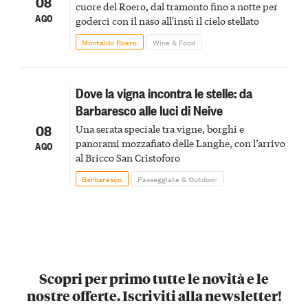
08
cuore del Roero, dal tramonto fino a notte per
AGO
goderci con il naso all'insù il cielo stellato
Montaldo Roero
Wine & Food
Dove la vigna incontra le stelle: da
Barbaresco alle luci di Neive
08
Una serata speciale tra vigne, borghi e
panorami mozzafiato delle Langhe, con l’arrivo
AGO
al Bricco San Cristoforo
Barbaresco
Passeggiate & Outdoor
Scopri per primo tutte le novità e le
nostre offerte. Iscriviti alla newsletter!