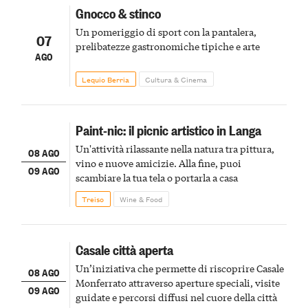
Gnocco & stinco
Un pomeriggio di sport con la pantalera,
07
prelibatezze gastronomiche tipiche e arte
AGO
Lequio Berria
Cultura & Cinema
Paint-nic: il picnic artistico in Langa
Un'attività rilassante nella natura tra pittura,
08 AGO
vino e nuove amicizie. Alla fine, puoi
09 AGO
scambiare la tua tela o portarla a casa
Treiso
Wine & Food
Casale città aperta
Un’iniziativa che permette di riscoprire Casale
08 AGO
Monferrato attraverso aperture speciali, visite
09 AGO
guidate e percorsi diffusi nel cuore della città