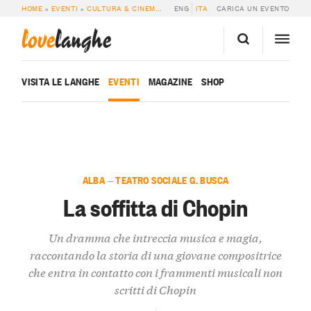
HOME
»
EVENTI
»
CULTURA & CINEMA
»
LA SOFFITTA DI CHOPIN
ENG
ITA
CARICA UN EVENTO
love
langhe
VISITA LE LANGHE
EVENTI
MAGAZINE
SHOP
ALBA — TEATRO SOCIALE G. BUSCA
La soffitta di Chopin
Un dramma che intreccia musica e magia,
raccontando la storia di una giovane compositrice
che entra in contatto con i frammenti musicali non
scritti di Chopin