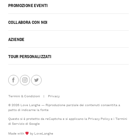
PROMOZIONE EVENTI
COLLABORA CON NOI
AZIENDE
TOUR PERSONALIZZATI
Termini & Condizioni
|
Privacy
© 2026 Love Langhe — Riproduzione parziale dei contenuti consentita a
patto di indicarne la fonte
Questo si è protetto da reCaptcha e si applicano la
Privacy Policy
e i
Termini
di Servizio
di Google
Made with
by LoveLanghe