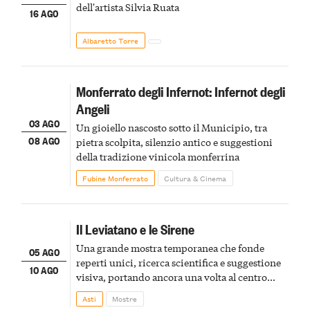
dell'artista Silvia Ruata
16 AGO
Albaretto Torre
Monferrato degli Infernot: Infernot degli
Angeli
03 AGO
Un gioiello nascosto sotto il Municipio, tra
08 AGO
pietra scolpita, silenzio antico e suggestioni
della tradizione vinicola monferrina
Fubine Monferrato
Cultura & Cinema
Il Leviatano e le Sirene
Una grande mostra temporanea che fonde
05 AGO
reperti unici, ricerca scientifica e suggestione
10 AGO
visiva, portando ancora una volta al centro
della scena le meraviglie del passato astigiano
Asti
Mostre