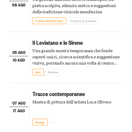
08 AGO
pietra scolpita, silenzio antico e suggestioni
della tradizione vinicola monferrina
Fubine Monferrato
Cultura & Cinema
Il Leviatano e le Sirene
Una grande mostra temporanea che fonde
05 AGO
reperti unici, ricerca scientifica e suggestione
10 AGO
visiva, portando ancora una volta al centro
della scena le meraviglie del passato astigiano
Asti
Mostre
Tracce contemporanee
Mostra di pittura dell'artista Luca Olivero
07 AGO
17 AGO
Mango