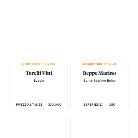
PRODUTTORE DI VINO
PRODUTTORE DI VINO
Torelli Vini
Beppe Marino
— Bubbio —
— Santo Stefano Belbo —
330.00€
25€
PREZZO STANZE —
ESPERIENZA —