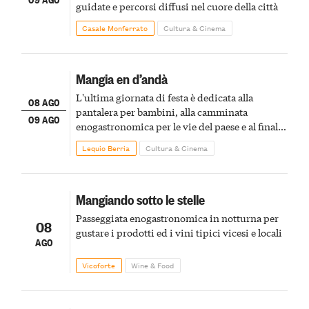
guidate e percorsi diffusi nel cuore della città
Casale Monferrato
Cultura & Cinema
Mangia en d’andà
L'ultima giornata di festa è dedicata alla
08 AGO
pantalera per bambini, alla camminata
09 AGO
enogastronomica per le vie del paese e al finale
pirotecnico
Lequio Berria
Cultura & Cinema
Mangiando sotto le stelle
Passeggiata enogastronomica in notturna per
08
gustare i prodotti ed i vini tipici vicesi e locali
AGO
Vicoforte
Wine & Food