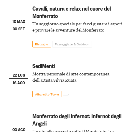
Cavalli, natura e relax nel cuore del
Monferrato
10 MAG
Un soggiorno speciale per farvi gustare i sapori
30 SET
e provare le avventure del Monferrato
Bistagno
Passeggiate & Outdoor
SediMenti
Mostra personale di arte contemporanea
22 LUG
dell'artista Silvia Ruata
16 AGO
Albaretto Torre
Monferrato degli Infernot: Infernot degli
Angeli
03 AGO
Un gioiello nascosto sotto il Municipio, tra