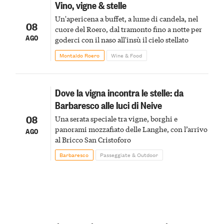
Vino, vigne & stelle
Un'apericena a buffet, a lume di candela, nel
08
cuore del Roero, dal tramonto fino a notte per
AGO
goderci con il naso all'insù il cielo stellato
Montaldo Roero
Wine & Food
Dove la vigna incontra le stelle: da
Barbaresco alle luci di Neive
08
Una serata speciale tra vigne, borghi e
panorami mozzafiato delle Langhe, con l’arrivo
AGO
al Bricco San Cristoforo
Barbaresco
Passeggiate & Outdoor