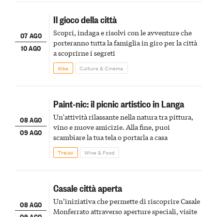
Il gioco della città
Scopri, indaga e risolvi con le avventure che
07 AGO
porteranno tutta la famiglia in giro per la città
10 AGO
a scoprirne i segreti
Alba
Cultura & Cinema
Paint-nic: il picnic artistico in Langa
Un'attività rilassante nella natura tra pittura,
08 AGO
vino e nuove amicizie. Alla fine, puoi
09 AGO
scambiare la tua tela o portarla a casa
Treiso
Wine & Food
Casale città aperta
Un’iniziativa che permette di riscoprire Casale
08 AGO
Monferrato attraverso aperture speciali, visite
09 AGO