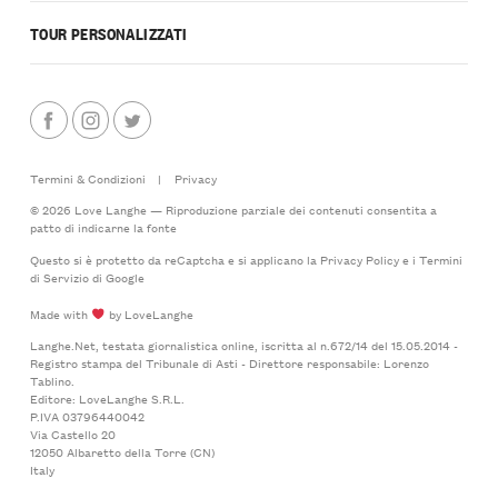
TOUR PERSONALIZZATI
Termini & Condizioni
|
Privacy
© 2026 Love Langhe — Riproduzione parziale dei contenuti consentita a
patto di indicarne la fonte
Questo si è protetto da reCaptcha e si applicano la
Privacy Policy
e i
Termini
di Servizio
di Google
Made with
by LoveLanghe
Langhe.Net, testata giornalistica online, iscritta al n.672/14 del 15.05.2014 -
Registro stampa del Tribunale di Asti - Direttore responsabile: Lorenzo
Tablino.
Editore: LoveLanghe S.R.L.
P.IVA 03796440042
Via Castello 20
12050 Albaretto della Torre (CN)
Italy