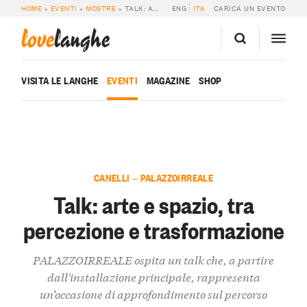
HOME
»
EVENTI
»
MOSTRE
»
TALK: ARTE E SPAZIO, TRA PERCEZIONE E TRASFORMAZIONE
ENG
ITA
CARICA UN EVENTO
love
langhe
VISITA LE LANGHE
EVENTI
MAGAZINE
SHOP
CANELLI — PALAZZOIRREALE
Talk: arte e spazio, tra
percezione e trasformazione
PALAZZOIRREALE ospita un talk che, a partire
dall'installazione principale, rappresenta
un’occasione di approfondimento sul percorso