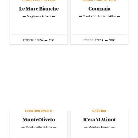
Le More Bianche
Cournaja
— Magliano Alfieri —
— Santa Vittoria d’Alba —
15€
30€
ESPERIENZA —
ESPERIENZA —
LOCATION EVENTI
CASCINA
MonteOliveto
R'era 'd Minot
— Monticello d’Alba —
— Monteu Roero —