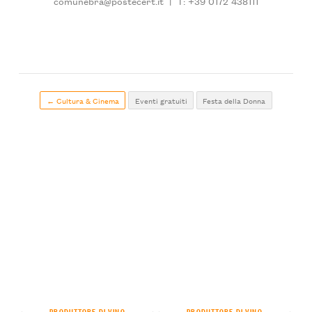
comunebra@postecert.it
|
T: +39 0172 438111
← Cultura & Cinema
Eventi gratuiti
Festa della Donna
PRODUTTORE DI VINO
PRODUTTORE DI VINO