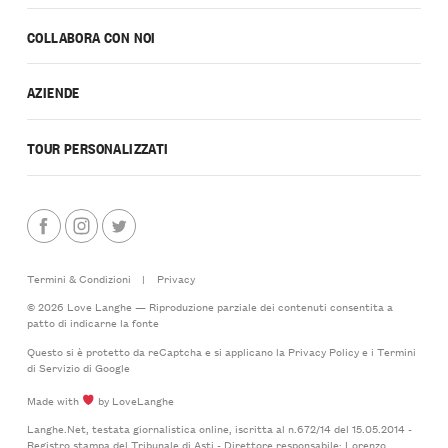
COLLABORA CON NOI
AZIENDE
TOUR PERSONALIZZATI
Termini & Condizioni
|
Privacy
© 2026 Love Langhe — Riproduzione parziale dei contenuti consentita a
patto di indicarne la fonte
Questo si è protetto da reCaptcha e si applicano la
Privacy Policy
e i
Termini
di Servizio
di Google
Made with
by LoveLanghe
Langhe.Net, testata giornalistica online, iscritta al n.672/14 del 15.05.2014 -
Registro stampa del Tribunale di Asti - Direttore responsabile: Lorenzo