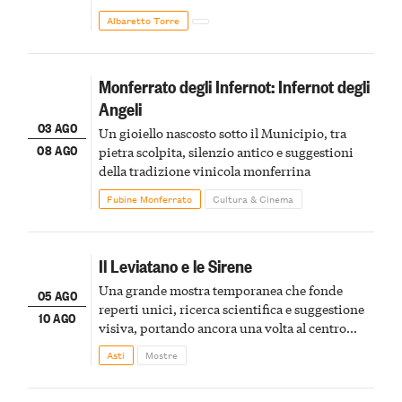
Albaretto Torre
Monferrato degli Infernot: Infernot degli
Angeli
03 AGO
Un gioiello nascosto sotto il Municipio, tra
08 AGO
pietra scolpita, silenzio antico e suggestioni
della tradizione vinicola monferrina
Fubine Monferrato
Cultura & Cinema
Il Leviatano e le Sirene
Una grande mostra temporanea che fonde
05 AGO
reperti unici, ricerca scientifica e suggestione
10 AGO
visiva, portando ancora una volta al centro
della scena le meraviglie del passato astigiano
Asti
Mostre