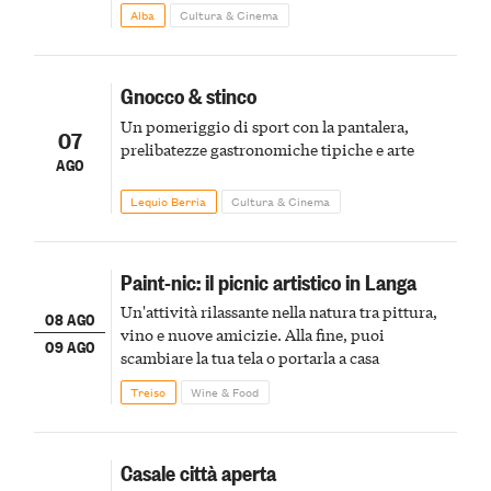
Alba
Cultura & Cinema
Gnocco & stinco
Un pomeriggio di sport con la pantalera,
07
prelibatezze gastronomiche tipiche e arte
AGO
Lequio Berria
Cultura & Cinema
Paint-nic: il picnic artistico in Langa
Un'attività rilassante nella natura tra pittura,
08 AGO
vino e nuove amicizie. Alla fine, puoi
09 AGO
scambiare la tua tela o portarla a casa
Treiso
Wine & Food
Casale città aperta