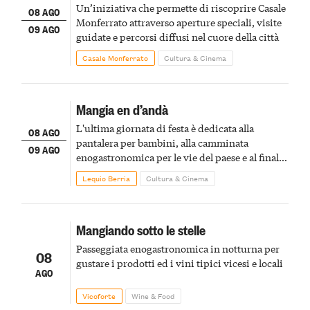
Un’iniziativa che permette di riscoprire Casale
08 AGO
Monferrato attraverso aperture speciali, visite
09 AGO
guidate e percorsi diffusi nel cuore della città
Casale Monferrato
Cultura & Cinema
Mangia en d’andà
L'ultima giornata di festa è dedicata alla
08 AGO
pantalera per bambini, alla camminata
09 AGO
enogastronomica per le vie del paese e al finale
pirotecnico
Lequio Berria
Cultura & Cinema
Mangiando sotto le stelle
Passeggiata enogastronomica in notturna per
08
gustare i prodotti ed i vini tipici vicesi e locali
AGO
Vicoforte
Wine & Food