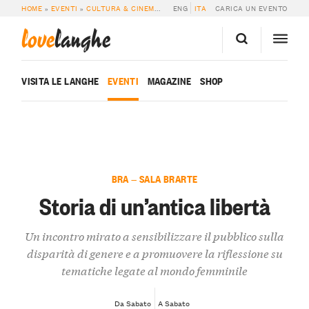
HOME
»
EVENTI
»
CULTURA & CINEMA
»
STORIA DI UN’ANTICA LIBERTÀ
ENG
ITA
CARICA UN EVENTO
love
langhe
VISITA LE LANGHE
EVENTI
MAGAZINE
SHOP
BRA — SALA BRARTE
Storia di un’antica libertà
Un incontro mirato a sensibilizzare il pubblico sulla
disparità di genere e a promuovere la riflessione su
tematiche legate al mondo femminile
Da Sabato
A Sabato