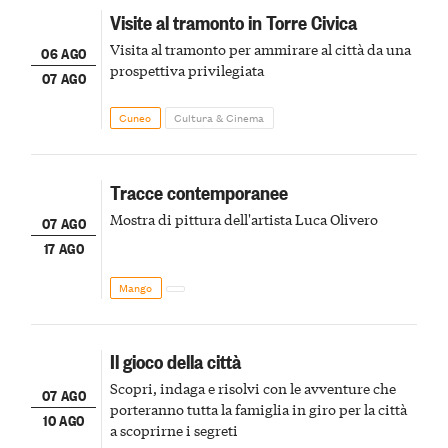
Visite al tramonto in Torre Civica
Visita al tramonto per ammirare al città da una
06 AGO
prospettiva privilegiata
07 AGO
Cuneo
Cultura & Cinema
Tracce contemporanee
Mostra di pittura dell'artista Luca Olivero
07 AGO
17 AGO
Mango
Il gioco della città
Scopri, indaga e risolvi con le avventure che
07 AGO
porteranno tutta la famiglia in giro per la città
10 AGO
a scoprirne i segreti