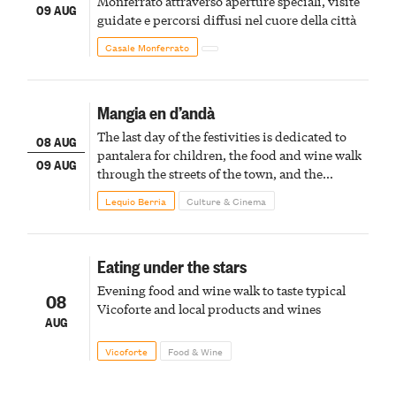
Monferrato attraverso aperture speciali, visite
09 AUG
guidate e percorsi diffusi nel cuore della città
Casale Monferrato
Mangia en d’andà
The last day of the festivities is dedicated to
08 AUG
pantalera for children, the food and wine walk
09 AUG
through the streets of the town, and the
fireworks finale
Lequio Berria
Culture & Cinema
Eating under the stars
Evening food and wine walk to taste typical
08
Vicoforte and local products and wines
AUG
Vicoforte
Food & Wine