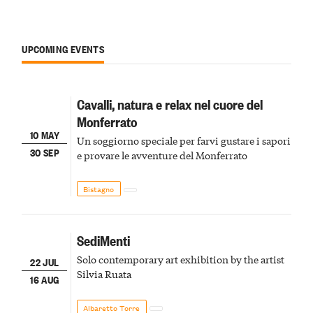
UPCOMING EVENTS
Cavalli, natura e relax nel cuore del
Monferrato
10 MAY
Un soggiorno speciale per farvi gustare i sapori
30 SEP
e provare le avventure del Monferrato
Bistagno
SediMenti
Solo contemporary art exhibition by the artist
22 JUL
Silvia Ruata
16 AUG
Albaretto Torre