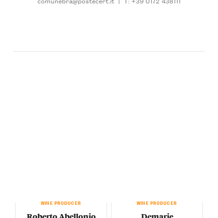
comunebra@postecert.it
|
T: +39 0172 438111
WINE PRODUCER
WINE PRODUCER
Roberto Abellonio
Demarie