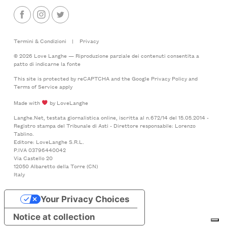
Termini & Condizioni
|
Privacy
© 2026 Love Langhe — Riproduzione parziale dei contenuti consentita a
patto di indicarne la fonte
This site is protected by reCAPTCHA and the Google
Privacy Policy
and
Terms of Service
apply
Made with
by LoveLanghe
Langhe.Net, testata giornalistica online, iscritta al n.672/14 del 15.05.2014 -
Registro stampa del Tribunale di Asti - Direttore responsabile: Lorenzo
Tablino.
Editore: LoveLanghe S.R.L.
P.IVA 03796440042
Via Castello 20
12050 Albaretto della Torre (CN)
Italy
Your Privacy Choices
Notice at collection