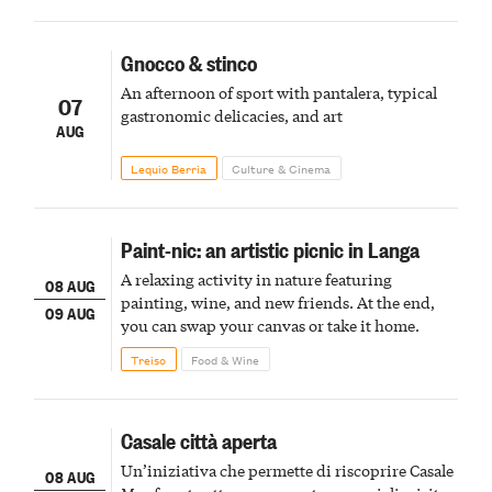
Gnocco & stinco
An afternoon of sport with pantalera, typical
07
gastronomic delicacies, and art
AUG
Lequio Berria
Culture & Cinema
Paint-nic: an artistic picnic in Langa
A relaxing activity in nature featuring
08 AUG
painting, wine, and new friends. At the end,
09 AUG
you can swap your canvas or take it home.
Treiso
Food & Wine
Casale città aperta
Un’iniziativa che permette di riscoprire Casale
08 AUG