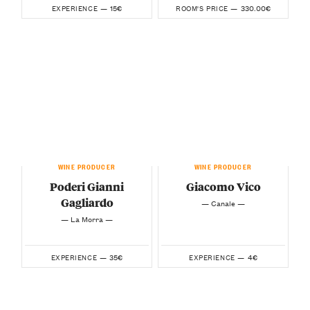
15€
330.00€
EXPERIENCE —
ROOM'S PRICE —
WINE PRODUCER
WINE PRODUCER
Poderi Gianni
Giacomo Vico
Gagliardo
— Canale —
— La Morra —
35€
4€
EXPERIENCE —
EXPERIENCE —