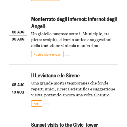
Monferrato degli Infernot: Infernot degli
Angeli
03 AUG
Un gioiello nascosto sotto il Municipio, tra
08 AUG
pietra scolpita, silenzio antico e suggestioni
della tradizione vinicola monferrina
Fubine Monferrato
Il Leviatano e le Sirene
Una grande mostra temporanea che fonde
05 AUG
reperti unici, ricerca scientifica e suggestione
10 AUG
visiva, portando ancora una volta al centro
della scena le meraviglie del passato astigiano
Asti
Sunset visits to the Civic Tower