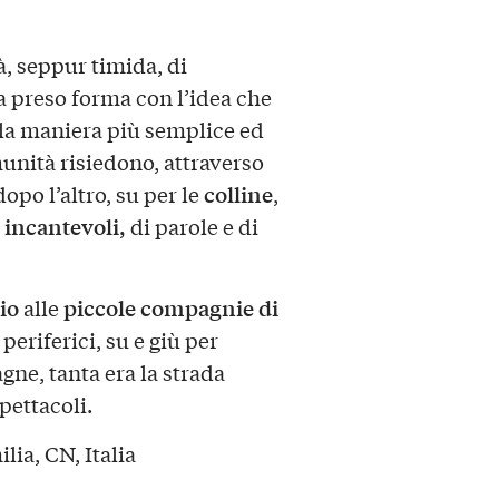
tà, seppur timida, di
ha preso forma con l’idea che
ella maniera più semplice ed
munità risiedono, attraverso
colline
opo l’altro, su per le
,
 incantevoli,
di parole e di
io
piccole compagnie di
alle
periferici, su e giù per
gne, tanta era la strada
pettacoli.
lia, CN, Italia