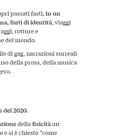
in un
pri passati fasti,
a, furti di identità
, viaggi
aggi, rotture e
che del mondo.
le di gag, narrazioni surreali
’uso della prosa, della musica
gero.
 del 2020.
azione
fisicità
della
un
o e si è chiesto “come