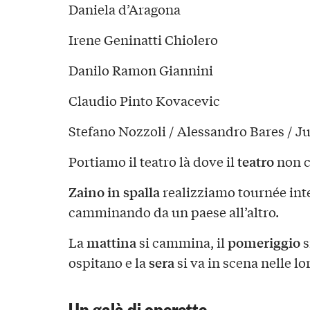
Daniela d’Aragona
Irene Geninatti Chiolero
Danilo Ramon Giannini
Claudio Pinto Kovacevic
Stefano Nozzoli / Alessandro Bares / J
teatro
Portiamo il teatro là dove il
non c
Zaino in spalla
realizziamo tournée int
camminando da un paese all’altro.
mattina
pomeriggio
La
si cammina, il
s
sera
ospitano e la
si va in scena nelle l
Un galà di operette