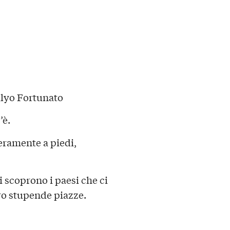
ulyo Fortunato
’è.
eramente a piedi,
i scoprono i paesi che ci
oro stupende piazze.