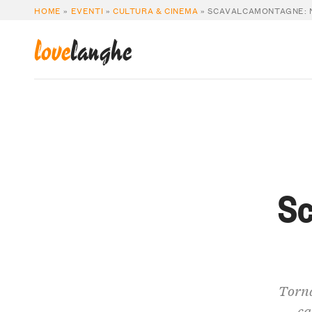
HOME
»
EVENTI
»
CULTURA & CINEMA
»
SCAVALCAMONTAGNE: N
love
langhe
Sc
Torna
ca