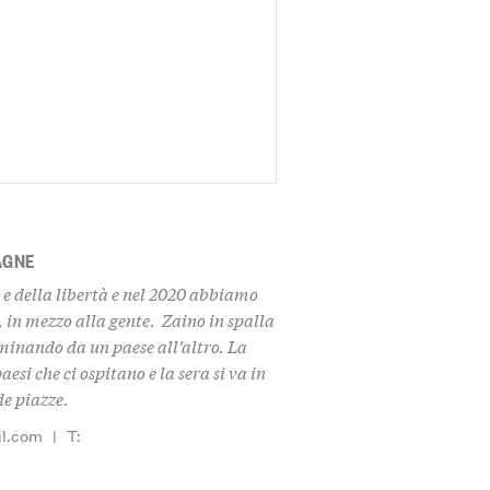
AGNE
e della libertà e nel 2020 abbiamo
i, in mezzo alla gente. Zaino in spalla
inando da un paese all’altro. La
si che ci ospitano e la sera si va in
de piazze.
l.com
|
T: