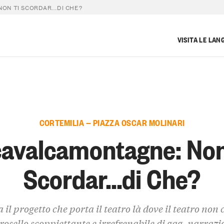
ON TI SCORDAR…DI CHE?
VISITA LE LAN
CORTEMILIA — PIAZZA OSCAR MOLINARI
avalcamontagne: Non
Scordar…di Che?
 il progetto che porta il teatro là dove il teatro non c
rosello scoppiettante e irrefrenabile di gag, narrazi