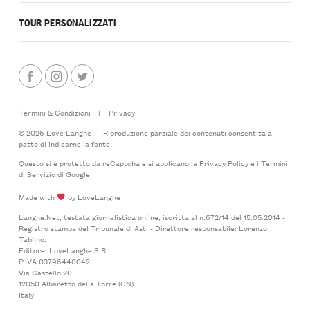
TOUR PERSONALIZZATI
Termini & Condizioni
|
Privacy
© 2026 Love Langhe — Riproduzione parziale dei contenuti consentita a
patto di indicarne la fonte
Questo si è protetto da reCaptcha e si applicano la
Privacy Policy
e i
Termini
di Servizio
di Google
Made with
by LoveLanghe
Langhe.Net, testata giornalistica online, iscritta al n.672/14 del 15.05.2014 -
Registro stampa del Tribunale di Asti - Direttore responsabile: Lorenzo
Tablino.
Editore: LoveLanghe S.R.L.
P.IVA 03796440042
Via Castello 20
12050 Albaretto della Torre (CN)
Italy