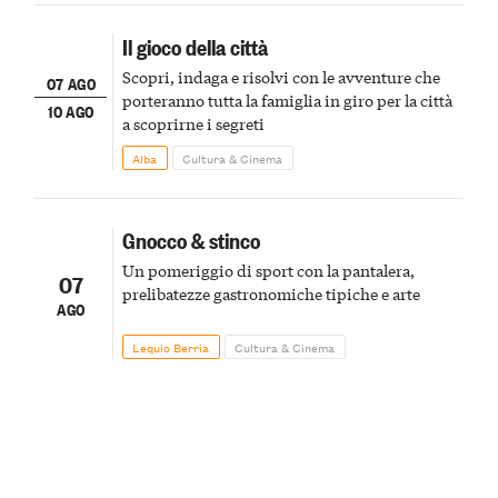
Il gioco della città
Scopri, indaga e risolvi con le avventure che
07 AGO
porteranno tutta la famiglia in giro per la città
10 AGO
a scoprirne i segreti
Alba
Cultura & Cinema
Gnocco & stinco
Un pomeriggio di sport con la pantalera,
07
prelibatezze gastronomiche tipiche e arte
AGO
Lequio Berria
Cultura & Cinema