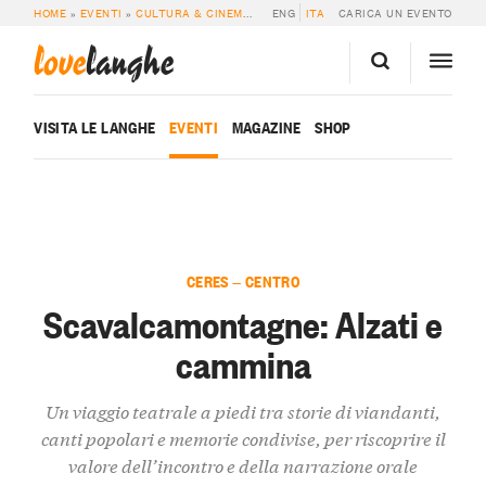
HOME
»
EVENTI
»
CULTURA & CINEMA
»
SCAVALCAMONTAGNE: ALZATI E CAM
ENG
ITA
CARICA UN EVENTO
love
langhe
VISITA LE LANGHE
EVENTI
MAGAZINE
SHOP
CERES — CENTRO
Scavalcamontagne: Alzati e
cammina
Un viaggio teatrale a piedi tra storie di viandanti,
canti popolari e memorie condivise, per riscoprire il
valore dell’incontro e della narrazione orale