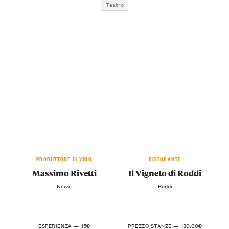
Teatro
PRODUTTORE DI VINO
RISTORANTE
Massimo Rivetti
Il Vigneto di Roddi
— Neive —
— Roddi —
15€
130.00€
ESPERIENZA —
PREZZO STANZE —