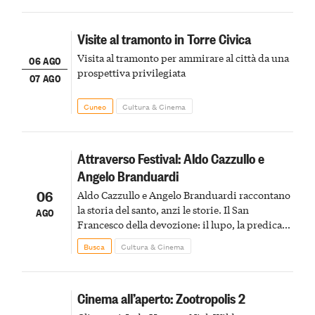
Visite al tramonto in Torre Civica
Visita al tramonto per ammirare al città da una
06 AGO
prospettiva privilegiata
07 AGO
Cuneo
Cultura & Cinema
Attraverso Festival: Aldo Cazzullo e
Angelo Branduardi
06
Aldo Cazzullo e Angelo Branduardi raccontano
la storia del santo, anzi le storie. Il San
AGO
Francesco della devozione: il lupo, la predica
agli uccelli, le stimmate
Busca
Cultura & Cinema
Cinema all’aperto: Zootropolis 2