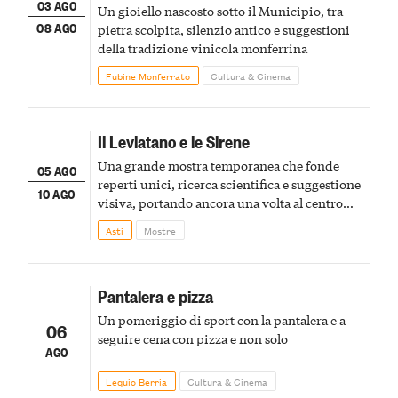
03 AGO
Un gioiello nascosto sotto il Municipio, tra
08 AGO
pietra scolpita, silenzio antico e suggestioni
della tradizione vinicola monferrina
Fubine Monferrato
Cultura & Cinema
Il Leviatano e le Sirene
Una grande mostra temporanea che fonde
05 AGO
reperti unici, ricerca scientifica e suggestione
10 AGO
visiva, portando ancora una volta al centro
della scena le meraviglie del passato astigiano
Asti
Mostre
Pantalera e pizza
Un pomeriggio di sport con la pantalera e a
06
seguire cena con pizza e non solo
AGO
Lequio Berria
Cultura & Cinema