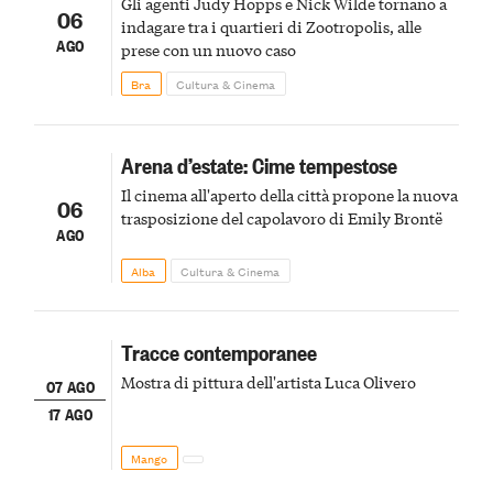
Gli agenti Judy Hopps e Nick Wilde tornano a
06
indagare tra i quartieri di Zootropolis, alle
AGO
prese con un nuovo caso
Bra
Cultura & Cinema
Arena d’estate: Cime tempestose
Il cinema all'aperto della città propone la nuova
06
trasposizione del capolavoro di Emily Brontë
AGO
Alba
Cultura & Cinema
Tracce contemporanee
Mostra di pittura dell'artista Luca Olivero
07 AGO
17 AGO
Mango