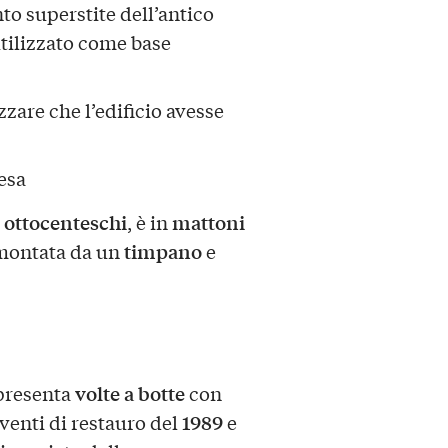
to superstite dell’antico
utilizzato come base
zare che l’edificio avesse
esa
 ottocenteschi
mattoni
, è in
timpano
rmontata da un
e
volte a botte
presenta
con
1989
rventi di restauro del
e