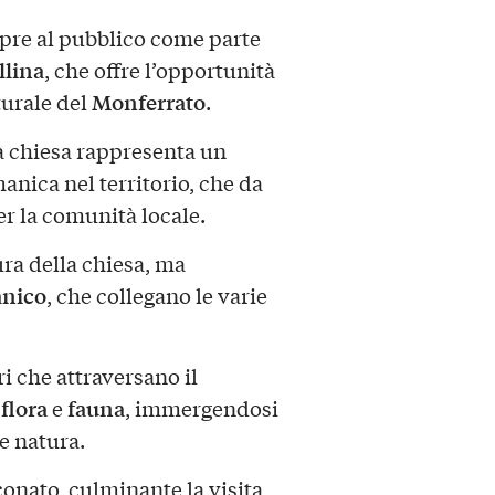
pre al pubblico come parte
llina
, che offre l’opportunità
Monferrato
turale del
.
la chiesa rappresenta un
nica nel territorio, che da
er la comunità locale.
tura della chiesa, ma
nico
, che collegano le varie
ri che attraversano il
flora
fauna
i
e
, immergendosi
 e natura.
onato, culminante la visita