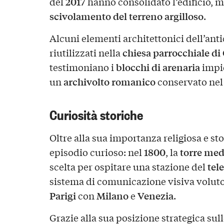
2017
del
hanno consolidato l’edificio, m
scivolamento del terreno argilloso
.
Alcuni elementi architettonici dell’anti
chiesa parrocchiale d
riutilizzati nella
blocchi di arenaria
testimoniano i
impie
archivolto romanico
un
conservato nel
Curiosità storiche
Oltre alla sua importanza religiosa e sto
1800
torre med
episodio curioso: nel
, la
tel
scelta per ospitare una stazione del
sistema di comunicazione visiva volut
Parigi
Milano
Venezia
con
e
.
Grazie alla sua posizione strategica sul