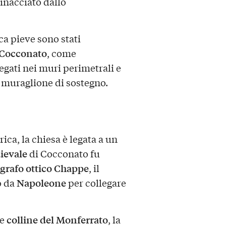
inacciato dallo
ca pieve sono stati
i Cocconato
, come
gati nei muri perimetrali e
 muraglione di sostegno.
rica, la chiesa è legata a un
ievale
di Cocconato fu
egrafo ottico Chappe
, il
Napoleone
o da
per collegare
colline del Monferrato
le
, la