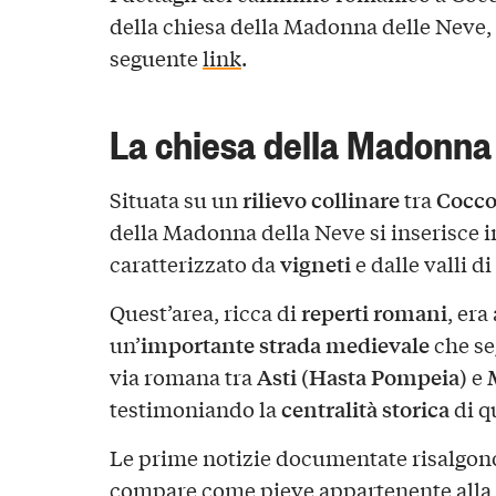
della chiesa della Madonna delle Neve, 
seguente
link
.
La chiesa della Madonna
rilievo collinare
Cocco
Situata su un
tra
della Madonna della Neve si inserisce 
vigneti
caratterizzato da
e dalle valli di
reperti romani
Quest’area, ricca di
, era
importante strada medievale
un’
che seg
Asti (Hasta Pompeia)
via romana tra
e
centralità storica
testimoniando la
di qu
Le prime notizie documentate risalgon
compare come pieve appartenente alla