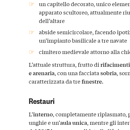
un capitello decorato, unico elemen
apparato scultoreo, attualmente ri
dell’altare
abside semicircolare, facendo ipotiz
un’impianto basilicale a tre navate
cimitero medievale attorno alla chi
rifacimenti
L’attuale struttura, frutto di
e arenaria
sobria
, con una facciata
, so
finestre
caratterizzata da tre
.
Restauri
interno
L’
, completamente riplasmato, 
aula unica
unghie e un’
, mentre gli inte