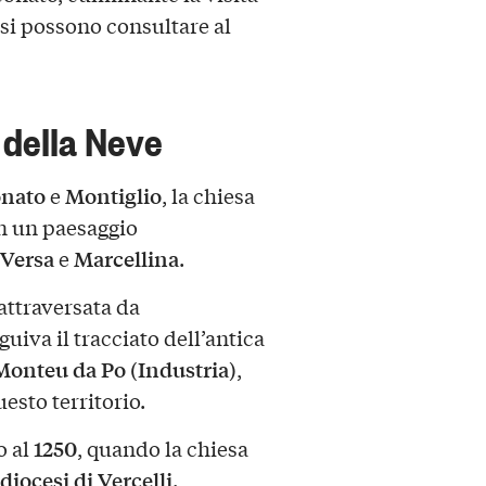
si possono consultare al
 della Neve
nato
Montiglio
e
, la chiesa
in un paesaggio
Versa
Marcellina
e
.
 attraversata da
uiva il tracciato dell’antica
Monteu da Po (Industria)
,
esto territorio.
1250
o al
, quando la chiesa
diocesi di Vercelli
.