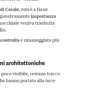
 di Casale
, entrò a farne
importanza
rogressivamente
rocchiale veniva trasferita
llo.
icostruita
e rimaneggiata più
ni architettoniche
i poco visibile, restano tracce
che hanno portato alla luce: