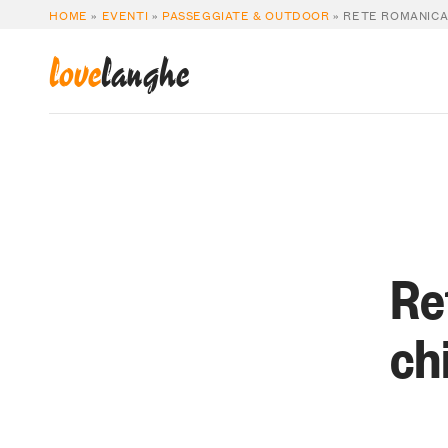
HOME
»
EVENTI
»
PASSEGGIATE & OUTDOOR
»
RETE ROMANICA
love
langhe
Re
ch