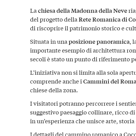
chiesa della Madonna della Neve
La
ria
Rete Romanica di Co
del progetto della
di riscoprire il patrimonio storico e cul
posizione panoramica
Situata in una
, 
importante esempio di architettura roma
secoli è stato un punto di riferimento p
L’iniziativa non si limita alla sola aper
Cammini del Roma
comprende anche i
chiese della zona.
I visitatori potranno percorrere i sentie
suggestivo paesaggio collinare, ricco d
in un’esperienza che unisce arte, storia
I dettagli del cammino romanico a Cocc