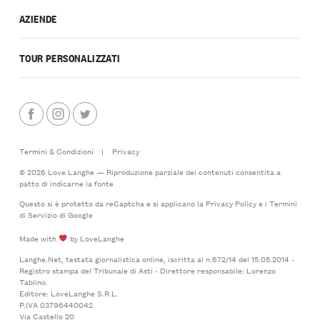
AZIENDE
TOUR PERSONALIZZATI
Termini & Condizioni
|
Privacy
© 2026 Love Langhe — Riproduzione parziale dei contenuti consentita a
patto di indicarne la fonte
Questo si è protetto da reCaptcha e si applicano la
Privacy Policy
e i
Termini
di Servizio
di Google
Made with
by LoveLanghe
Langhe.Net, testata giornalistica online, iscritta al n.672/14 del 15.05.2014 -
Registro stampa del Tribunale di Asti - Direttore responsabile: Lorenzo
Tablino.
Editore: LoveLanghe S.R.L.
P.IVA 03796440042
Via Castello 20