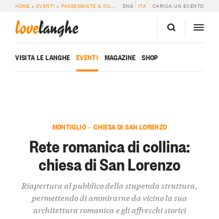
HOME
»
EVENTI
»
PASSEGGIATE & OUTDOOR
ENG
»
RETE ROMANICA DI COLLINA: C
ITA
CARICA UN EVENTO
love
langhe
VISITA LE LANGHE
EVENTI
MAGAZINE
SHOP
MONTIGLIO — CHIESA DI SAN LORENZO
Rete romanica di collina:
chiesa di San Lorenzo
Riapertura al pubblico della stupenda struttura,
permettendo di ammirarne da vicino la sua
architettura romanica e gli affreschi storici