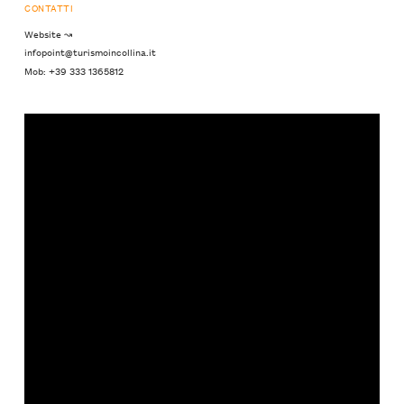
CONTATTI
Website ↝
infopoint@turismoincollina.it
Mob: +39 333 1365812