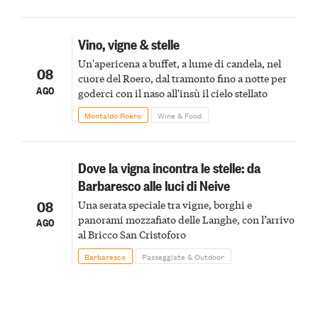
Vino, vigne & stelle
Un'apericena a buffet, a lume di candela, nel
08
cuore del Roero, dal tramonto fino a notte per
AGO
goderci con il naso all'insù il cielo stellato
Montaldo Roero
Wine & Food
Dove la vigna incontra le stelle: da
Barbaresco alle luci di Neive
08
Una serata speciale tra vigne, borghi e
panorami mozzafiato delle Langhe, con l’arrivo
AGO
al Bricco San Cristoforo
Barbaresco
Passeggiate & Outdoor