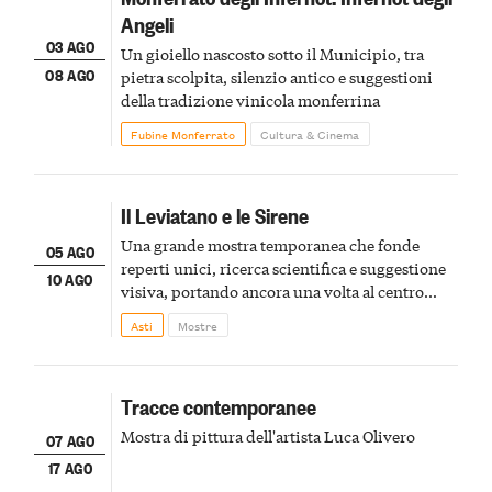
Angeli
03 AGO
Un gioiello nascosto sotto il Municipio, tra
08 AGO
pietra scolpita, silenzio antico e suggestioni
della tradizione vinicola monferrina
Fubine Monferrato
Cultura & Cinema
Il Leviatano e le Sirene
Una grande mostra temporanea che fonde
05 AGO
reperti unici, ricerca scientifica e suggestione
10 AGO
visiva, portando ancora una volta al centro
della scena le meraviglie del passato astigiano
Asti
Mostre
Tracce contemporanee
Mostra di pittura dell'artista Luca Olivero
07 AGO
17 AGO