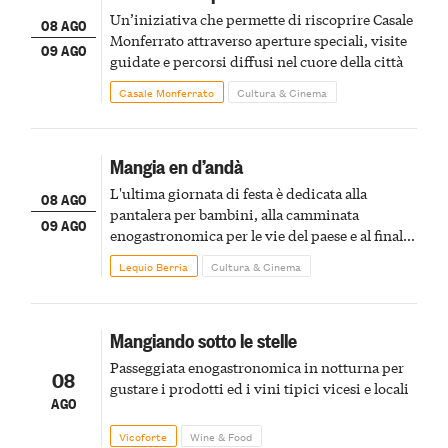
Un’iniziativa che permette di riscoprire Casale
08 AGO
Monferrato attraverso aperture speciali, visite
09 AGO
guidate e percorsi diffusi nel cuore della città
Casale Monferrato
Cultura & Cinema
Mangia en d’andà
L'ultima giornata di festa è dedicata alla
08 AGO
pantalera per bambini, alla camminata
09 AGO
enogastronomica per le vie del paese e al finale
pirotecnico
Lequio Berria
Cultura & Cinema
Mangiando sotto le stelle
Passeggiata enogastronomica in notturna per
08
gustare i prodotti ed i vini tipici vicesi e locali
AGO
Vicoforte
Wine & Food