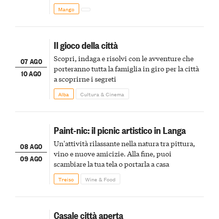
Mango
Il gioco della città
Scopri, indaga e risolvi con le avventure che
07 AGO
porteranno tutta la famiglia in giro per la città
10 AGO
a scoprirne i segreti
Alba
Cultura & Cinema
Paint-nic: il picnic artistico in Langa
Un'attività rilassante nella natura tra pittura,
08 AGO
vino e nuove amicizie. Alla fine, puoi
09 AGO
scambiare la tua tela o portarla a casa
Treiso
Wine & Food
Casale città aperta