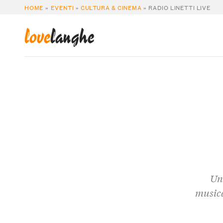
HOME
»
EVENTI
»
CULTURA & CINEMA
»
RADIO LINETTI LIVE
love
langhe
Un
musica