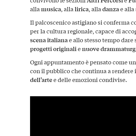
Altri Percorsi
Fu
convivono le sezioni
e
musica
lirica
danza
alla
, alla
, alla
e alla
Il palcoscenico astigiano si conferma c
per la cultura regionale, capace di accog
scena italiana
e allo stesso tempo dare 
progetti originali
nuove drammaturg
e
Ogni appuntamento è pensato come un’e
con il pubblico che continua a rendere i
dell’arte
e delle emozioni condivise.