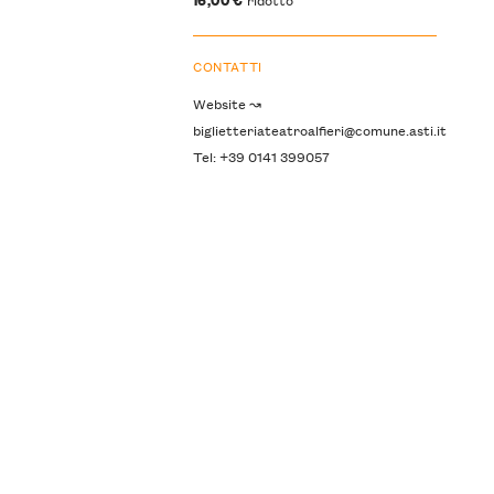
CONTATTI
Website ↝
biglietteriateatroalfieri@comune.asti.it
Tel: +39 0141 399057