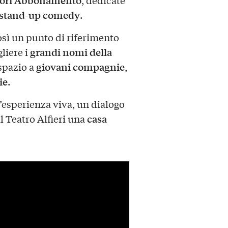
ori Abbonamento
, dedicate
stand-up comedy
.
osì un punto di riferimento
grandi nomi della
liere i
giovani compagnie
spazio a
,
ie
.
sperienza viva, un dialogo
casa
l Teatro Alfieri una