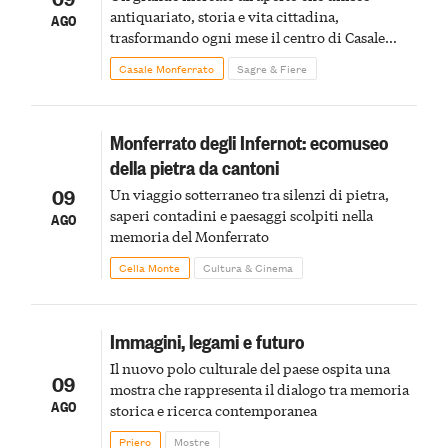
antiquariato, storia e vita cittadina,
AGO
trasformando ogni mese il centro di Casale
Monferrato in un luogo di scoperta e racconto
Casale Monferrato
Sagre & Fiere
Monferrato degli Infernot: ecomuseo
della pietra da cantoni
09
Un viaggio sotterraneo tra silenzi di pietra,
saperi contadini e paesaggi scolpiti nella
AGO
memoria del Monferrato
Cella Monte
Cultura & Cinema
Immagini, legami e futuro
Il nuovo polo culturale del paese ospita una
09
mostra che rappresenta il dialogo tra memoria
AGO
storica e ricerca contemporanea
Priero
Mostre