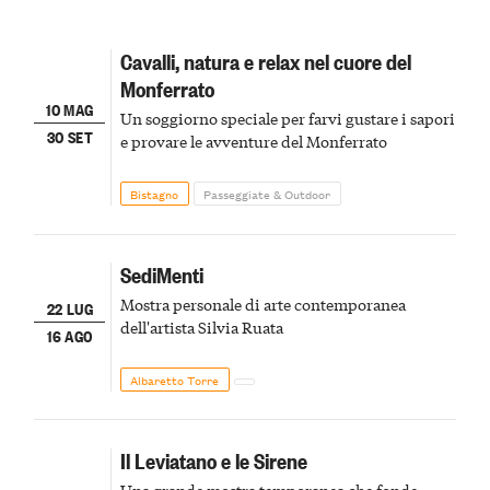
Cavalli, natura e relax nel cuore del
Monferrato
10 MAG
Un soggiorno speciale per farvi gustare i sapori
30 SET
e provare le avventure del Monferrato
Bistagno
Passeggiate & Outdoor
SediMenti
Mostra personale di arte contemporanea
22 LUG
dell'artista Silvia Ruata
16 AGO
Albaretto Torre
Il Leviatano e le Sirene
Una grande mostra temporanea che fonde