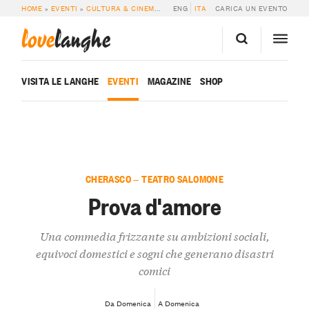
HOME
»
EVENTI
»
CULTURA & CINEMA
»
PROVA D’AMORE
ENG
ITA
CARICA UN EVENTO
love
langhe
VISITA LE LANGHE
EVENTI
MAGAZINE
SHOP
CHERASCO — TEATRO SALOMONE
Prova d'amore
Una commedia frizzante su ambizioni sociali,
equivoci domestici e sogni che generano disastri
comici
Da Domenica
A Domenica