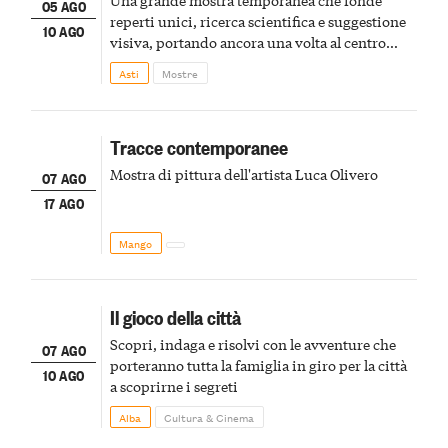
05 AGO
reperti unici, ricerca scientifica e suggestione
10 AGO
visiva, portando ancora una volta al centro
della scena le meraviglie del passato astigiano
Asti
Mostre
Tracce contemporanee
Mostra di pittura dell'artista Luca Olivero
07 AGO
17 AGO
Mango
Il gioco della città
Scopri, indaga e risolvi con le avventure che
07 AGO
porteranno tutta la famiglia in giro per la città
10 AGO
a scoprirne i segreti
Alba
Cultura & Cinema