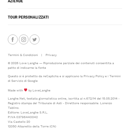
AZIENDE
TOUR PERSONALIZZATI
Termini & Condizioni
|
Privacy
© 2026 Love Langhe — Riproduzione parziale dei contenuti consentita a
patto di indicarne la fonte
Questo si è protetto da reCaptcha e si applicano la
Privacy Policy
e i
Termini
di Servizio
di Google
Made with
by LoveLanghe
Langhe.Net, testata giornalistica online, iscritta al n.672/14 del 15.05.2014 -
Registro stampa del Tribunale di Asti - Direttore responsabile: Lorenzo
Tablino.
Editore: LoveLanghe S.R.L.
P.IVA 03796440042
Via Castello 20
12050 Albaretto della Torre (CN)