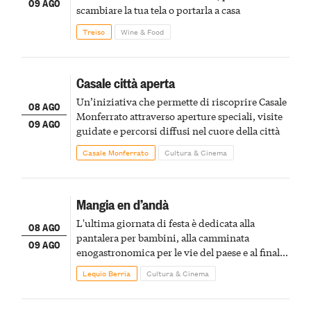
09 AGO
scambiare la tua tela o portarla a casa
Treiso
Wine & Food
Casale città aperta
Un’iniziativa che permette di riscoprire Casale
08 AGO
Monferrato attraverso aperture speciali, visite
09 AGO
guidate e percorsi diffusi nel cuore della città
Casale Monferrato
Cultura & Cinema
Mangia en d’andà
L'ultima giornata di festa è dedicata alla
08 AGO
pantalera per bambini, alla camminata
09 AGO
enogastronomica per le vie del paese e al finale
pirotecnico
Lequio Berria
Cultura & Cinema