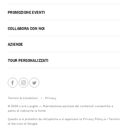
PROMOZIONE EVENTI
COLLABORA CON NOI
AZIENDE
TOUR PERSONALIZZATI
Termini & Condizioni
|
Privacy
© 2026 Love Langhe — Riproduzione parziale dei contenuti consentita a
patto di indicarne la fonte
Questo si è protetto da reCaptcha e si applicano la
Privacy Policy
e i
Termini
di Servizio
di Google