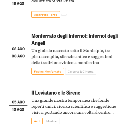
dell'artista Silvia Ruata
16 AGO
Albaretto Torre
Monferrato degli Infernot: Infernot degli
Angeli
03 AGO
Un gioiello nascosto sotto il Municipio, tra
08 AGO
pietra scolpita, silenzio antico e suggestioni
della tradizione vinicola monferrina
Fubine Monferrato
Cultura & Cinema
Il Leviatano e le Sirene
Una grande mostra temporanea che fonde
05 AGO
reperti unici, ricerca scientifica e suggestione
10 AGO
visiva, portando ancora una volta al centro
della scena le meraviglie del passato astigiano
Asti
Mostre