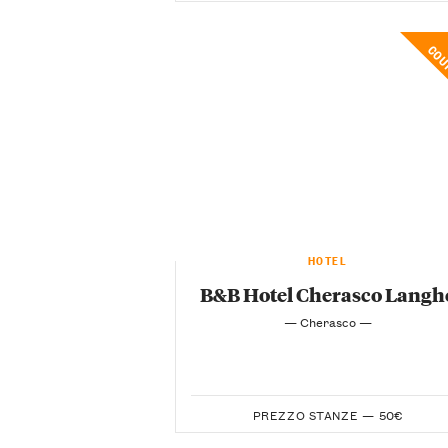
CO
HOTEL
B&B Hotel Cherasco Langh
— Cherasco —
PREZZO STANZE —
50€