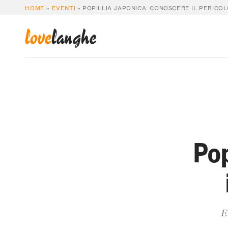
HOME
»
EVENTI
»
POPILLIA JAPONICA: CONOSCERE IL PERICO
love
langhe
Pop
E