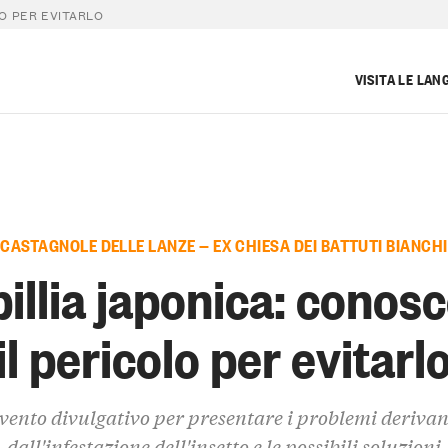
LO PER EVITARLO
VISITA LE LAN
CASTAGNOLE DELLE LANZE — EX CHIESA DEI BATTUTI BIANCHI
illia japonica: conos
il pericolo per evitarl
vento divulgativo per presentare i problemi derivan
dall'infestazione dell'insetto e le possibili soluzioni