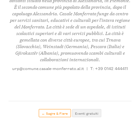
abitanti situato nella provincia di Alessandria, in Piemonte.
È il secondo comune più popolato della provincia, dopo il
capoluogo Alessandria. Casale Monferrato funge da centro
per servizi sanitari, educativi e culturali per l'intera regione
del Monferrato. La città è sede di un ospedale, di istituti
scolastici superiori e di vari servizi pubblici. La città è
gemellata con diverse città europee, tra cui Trnava
(Slovacchia), Weinstadt (Germania), Pescara (Italia) e
Gjirokastër (Albania), promuovendo scambi culturali e
collaborazioni internazionali.
urp@comune.casale-monferrato.al.it
|
T: +39 0142 444411
← Sagre & Fiere
Eventi gratuiti