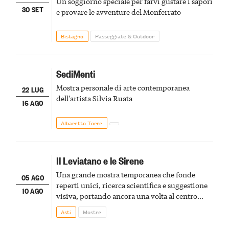
Un soggiorno speciale per farvi gustare i sapori
30 SET
e provare le avventure del Monferrato
Bistagno
Passeggiate & Outdoor
SediMenti
Mostra personale di arte contemporanea
22 LUG
dell'artista Silvia Ruata
16 AGO
Albaretto Torre
Il Leviatano e le Sirene
Una grande mostra temporanea che fonde
05 AGO
reperti unici, ricerca scientifica e suggestione
10 AGO
visiva, portando ancora una volta al centro
della scena le meraviglie del passato astigiano
Asti
Mostre