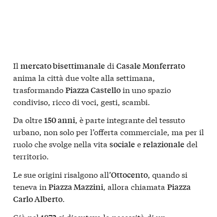
Il
di
mercato bisettimanale
Casale Monferrato
anima la città due volte alla settimana,
trasformando
in uno spazio
Piazza Castello
condiviso, ricco di voci, gesti, scambi.
Da oltre
, è parte integrante del tessuto
150 anni
urbano, non solo per l’offerta commerciale, ma per il
ruolo che svolge nella vita
e
del
sociale
relazionale
territorio.
Le sue origini risalgono all’
, quando si
Ottocento
teneva in
, allora chiamata
Piazza Mazzini
Piazza
.
Carlo Alberto
Già nel
si discuteva la necessità di un