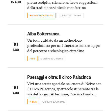
15 AGO
pietra scolpita, silenzio antico e suggestioni
della tradizione vinicola monferrina
Fubine Monferrato
Cultura & Cinema
Alba Sotterranea
Un tour guidato da un archeologo
10
professionista per un itinerario con tre tappe
AGO
del percorso archeologico cittadino
Alba
Cultura & Cinema
Paesaggi e oltre: Il circo Palacinca
Vivi una serata speciale nel cuore di Neive con
10
Il Circo Palacinca, spettacolo itinerante tra le
AGO
vie del borgo.. Al termine, Cascina Fonda
Winery offrirà una degustazione di due
Neive
Cultura & Cinema
spumanti.