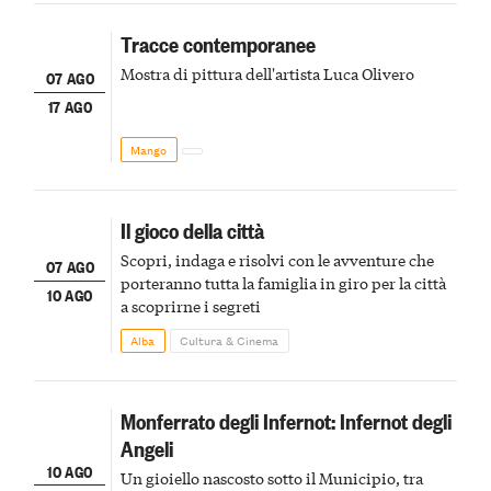
Tracce contemporanee
Mostra di pittura dell'artista Luca Olivero
07 AGO
17 AGO
Mango
Il gioco della città
Scopri, indaga e risolvi con le avventure che
07 AGO
porteranno tutta la famiglia in giro per la città
10 AGO
a scoprirne i segreti
Alba
Cultura & Cinema
Monferrato degli Infernot: Infernot degli
Angeli
10 AGO
Un gioiello nascosto sotto il Municipio, tra