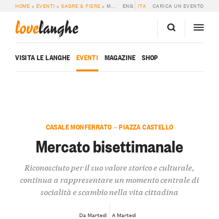
HOME
»
EVENTI
»
SAGRE & FIERE
»
MERCATO BISETTIMANALE
ENG
ITA
CARICA UN EVENTO
love
langhe
VISITA LE LANGHE
EVENTI
MAGAZINE
SHOP
CASALE MONFERRATO — PIAZZA CASTELLO
Mercato bisettimanale
Riconosciuto per il suo valore storico e culturale,
continua a rappresentare un momento centrale di
socialità e scambio nella vita cittadina
Da Martedì
A Martedì