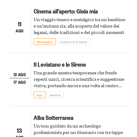
Cinema all’aperto: Gioia mia
Un viaggio tenero e nostalgico tra un bambino
11
e un’anziana zia, alla scoperta del valore dei
AGO
legami, delle tradizioni e dei piccoli momenti
Monesiglio
Cultura & Cinema
Il Leviatano e le Sirene
Una grande mostra temporanea che fonde
12 AGO
reperti unici, ricerca scientifica e suggestione
17 AGO
visiva, portando ancora una volta al centro
della scena le meraviglie del passato astigiano
Asti
Mostre
Alba Sotterranea
Un tour guidato da un archeologo
13
professionista per un itinerario con tre tappe
AGO