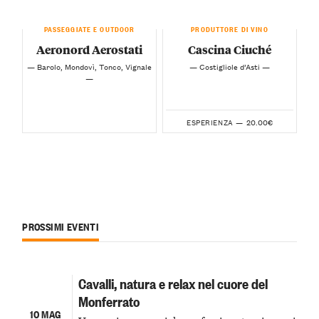
PASSEGGIATE E OUTDOOR
PRODUTTORE DI VINO
Aeronord Aerostati
Cascina Ciuché
— Barolo, Mondovì, Tonco, Vignale
— Costigliole d’Asti —
—
20.00€
ESPERIENZA —
PROSSIMI EVENTI
Cavalli, natura e relax nel cuore del
Monferrato
10 MAG