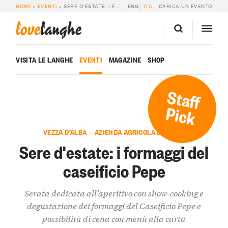
HOME
»
EVENTI
»
SERE D’ESTATE: I FORMAGGI DEL CASEIFICIO PEPE
ENG
ITA
CARICA UN EVENTO
love
langhe
VISITA LE LANGHE
EVENTI
MAGAZINE
SHOP
Staff
Pick
VEZZA D’ALBA — AZIENDA AGRICOLA DEMARIE
Sere d'estate: i formaggi del
caseificio Pepe
Serata dedicata all’aperitivo con show-cooking e
degustazione dei formaggi del Caseificio Pepe e
possibilità di cena con menù alla carta