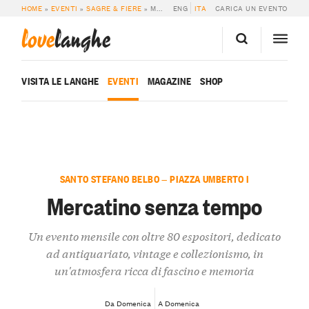
HOME
»
EVENTI
»
SAGRE & FIERE
»
MERCATINO SENZA TEMPO
ENG
ITA
CARICA UN EVENTO
love
langhe
VISITA LE LANGHE
EVENTI
MAGAZINE
SHOP
SANTO STEFANO BELBO — PIAZZA UMBERTO I
Mercatino senza tempo
Un evento mensile con oltre 80 espositori, dedicato
ad antiquariato, vintage e collezionismo, in
un'atmosfera ricca di fascino e memoria
Da Domenica
A Domenica