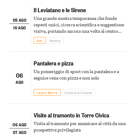
Il Leviatano e le Sirene
Una grande mostra temporanea che fonde
05 AGO
reperti unici, ricerca scientifica e suggestione
10 AGO
visiva, portando ancora una volta al centro
della scena le meraviglie del passato astigiano
Asti
Mostre
Pantalera e pizza
Un pomeriggio di sport con la pantalera e a
06
seguire cena con pizza e non solo
AGO
Lequio Berria
Cultura & Cinema
Visite al tramonto in Torre Civica
Visita al tramonto per ammirare al città da una
06 AGO
prospettiva privilegiata
07 AGO