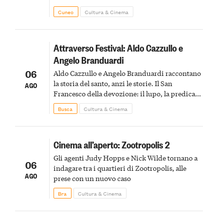
Cuneo
Cultura & Cinema
Attraverso Festival: Aldo Cazzullo e
Angelo Branduardi
06
Aldo Cazzullo e Angelo Branduardi raccontano
la storia del santo, anzi le storie. Il San
AGO
Francesco della devozione: il lupo, la predica
agli uccelli, le stimmate
Busca
Cultura & Cinema
Cinema all’aperto: Zootropolis 2
Gli agenti Judy Hopps e Nick Wilde tornano a
06
indagare tra i quartieri di Zootropolis, alle
AGO
prese con un nuovo caso
Bra
Cultura & Cinema