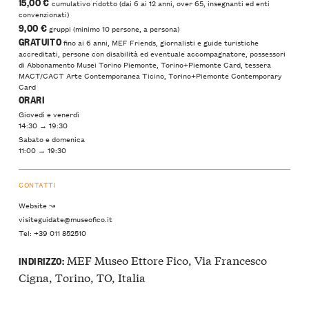
15,00 €
cumulativo ridotto (dai 6 ai 12 anni, over 65, insegnanti ed enti
convenzionati)
9,00 €
gruppi (minimo 10 persone, a persona)
GRATUITO
fino ai 6 anni, MEF Friends, giornalisti e guide turistiche
accreditati, persone con disabilità ed eventuale accompagnatore, possessori
di Abbonamento Musei Torino Piemonte, Torino+Piemonte Card, tessera
MACT/CACT Arte Contemporanea Ticino, Torino+Piemonte Contemporary
Card
ORARI
Giovedì e venerdì
14:30 → 19:30
Sabato e domenica
11:00 → 19:30
CONTATTI
Website ↝
visiteguidate@museofico.it
Tel: +39 011 852510
MEF Museo Ettore Fico, Via Francesco
INDIRIZZO:
Cigna, Torino, TO, Italia