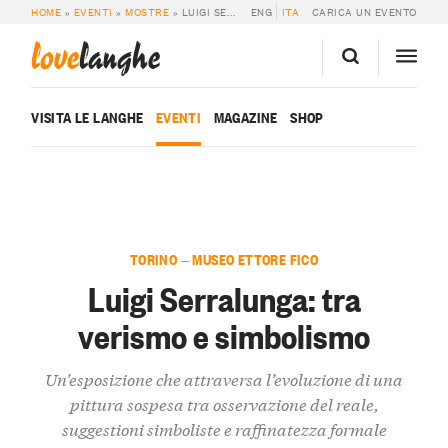
HOME
»
EVENTI
»
MOSTRE
»
LUIGI SERRALUNGA: TRA VERISMO E SIMBOLISMO
ENG
ITA
CARICA UN EVENTO
love
langhe
VISITA LE LANGHE
EVENTI
MAGAZINE
SHOP
TORINO — MUSEO ETTORE FICO
Luigi Serralunga: tra
verismo e simbolismo
Un’esposizione che attraversa l’evoluzione di una
pittura sospesa tra osservazione del reale,
suggestioni simboliste e raffinatezza formale