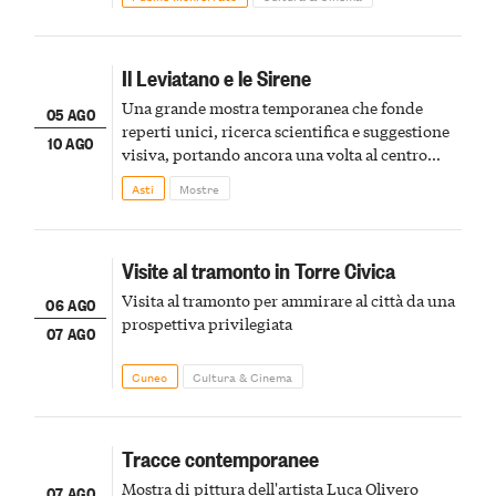
Il Leviatano e le Sirene
Una grande mostra temporanea che fonde
05 AGO
reperti unici, ricerca scientifica e suggestione
10 AGO
visiva, portando ancora una volta al centro
della scena le meraviglie del passato astigiano
Asti
Mostre
Visite al tramonto in Torre Civica
Visita al tramonto per ammirare al città da una
06 AGO
prospettiva privilegiata
07 AGO
Cuneo
Cultura & Cinema
Tracce contemporanee
Mostra di pittura dell'artista Luca Olivero
07 AGO