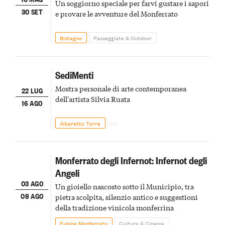
Un soggiorno speciale per farvi gustare i sapori
30 SET
e provare le avventure del Monferrato
Bistagno
Passeggiate & Outdoor
SediMenti
Mostra personale di arte contemporanea
22 LUG
dell'artista Silvia Ruata
16 AGO
Albaretto Torre
Monferrato degli Infernot: Infernot degli
Angeli
03 AGO
Un gioiello nascosto sotto il Municipio, tra
08 AGO
pietra scolpita, silenzio antico e suggestioni
della tradizione vinicola monferrina
Fubine Monferrato
Cultura & Cinema