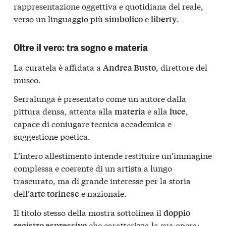
rappresentazione oggettiva e quotidiana del reale,
verso un linguaggio più
e
.
simbolico
liberty
Oltre il vero: tra sogno e materia
La curatela è affidata a
, direttore del
Andrea Busto
museo.
Serralunga è presentato come un autore dalla
pittura densa, attenta alla
e alla
,
materia
luce
capace di coniugare tecnica accademica e
suggestione poetica.
L’intero allestimento intende restituire un’immagine
complessa e coerente di un artista a lungo
trascurato, ma di grande interesse per la storia
dell’
e nazionale.
arte torinese
Il titolo stesso della mostra sottolinea il
doppio
che caratterizza la sua opera:
registro espressivo