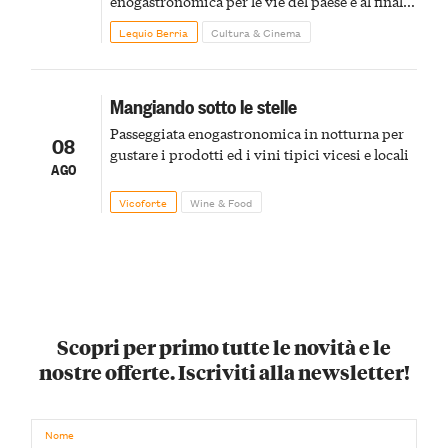
enogastronomica per le vie del paese e al finale
pirotecnico
Lequio Berria
Cultura & Cinema
Mangiando sotto le stelle
Passeggiata enogastronomica in notturna per
08
gustare i prodotti ed i vini tipici vicesi e locali
AGO
Vicoforte
Wine & Food
Scopri per primo tutte le novità e le
nostre offerte. Iscriviti alla newsletter!
Nome