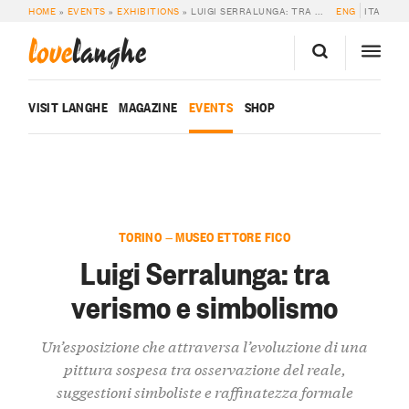
HOME
»
EVENTS
»
EXHIBITIONS
»
LUIGI SERRALUNGA: TRA VERISMO E SIMBOLISMO
ENG
ITA
love
langhe
VISIT LANGHE
MAGAZINE
EVENTS
SHOP
TORINO — MUSEO ETTORE FICO
Luigi Serralunga: tra
verismo e simbolismo
Un’esposizione che attraversa l’evoluzione di una
pittura sospesa tra osservazione del reale,
suggestioni simboliste e raffinatezza formale