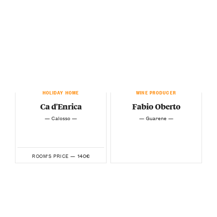
HOLIDAY HOME
WINE PRODUCER
Ca d'Enrica
Fabio Oberto
— Calosso —
— Guarene —
140€
ROOM'S PRICE —