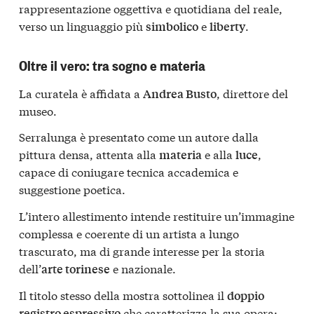
rappresentazione oggettiva e quotidiana del reale,
verso un linguaggio più
e
.
simbolico
liberty
Oltre il vero: tra sogno e materia
La curatela è affidata a
, direttore del
Andrea Busto
museo.
Serralunga è presentato come un autore dalla
pittura densa, attenta alla
e alla
,
materia
luce
capace di coniugare tecnica accademica e
suggestione poetica.
L’intero allestimento intende restituire un’immagine
complessa e coerente di un artista a lungo
trascurato, ma di grande interesse per la storia
dell’
e nazionale.
arte torinese
Il titolo stesso della mostra sottolinea il
doppio
che caratterizza la sua opera:
registro espressivo