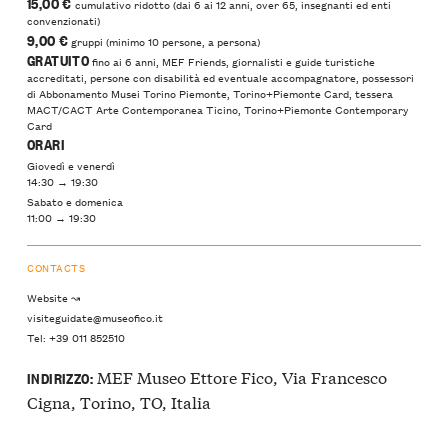
15,00 €
cumulativo ridotto (dai 6 ai 12 anni, over 65, insegnanti ed enti
convenzionati)
9,00 €
gruppi (minimo 10 persone, a persona)
GRATUITO
fino ai 6 anni, MEF Friends, giornalisti e guide turistiche
accreditati, persone con disabilità ed eventuale accompagnatore, possessori
di Abbonamento Musei Torino Piemonte, Torino+Piemonte Card, tessera
MACT/CACT Arte Contemporanea Ticino, Torino+Piemonte Contemporary
Card
ORARI
Giovedì e venerdì
14:30 → 19:30
Sabato e domenica
11:00 → 19:30
CONTACTS
Website ↝
visiteguidate@museofico.it
Tel: +39 011 852510
MEF Museo Ettore Fico, Via Francesco
INDIRIZZO:
Cigna, Torino, TO, Italia