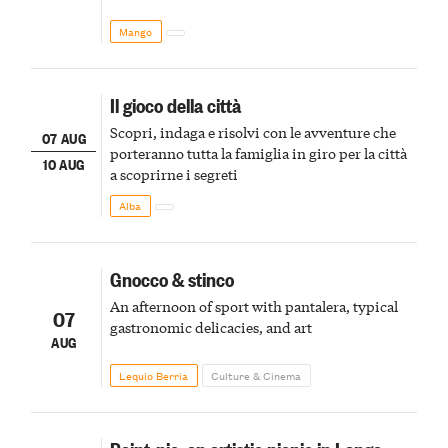
Mango
Il gioco della città
Scopri, indaga e risolvi con le avventure che
07 AUG
porteranno tutta la famiglia in giro per la città
10 AUG
a scoprirne i segreti
Alba
Gnocco & stinco
An afternoon of sport with pantalera, typical
07
gastronomic delicacies, and art
AUG
Lequio Berria
Culture & Cinema