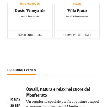
WINE PRODUCER
RELAIS
Dosio Vineyards
Villa Prato
— La Morra —
— Mombaruzzo —
25€
350€
EXPERIENCE —
ROOM'S PRICE —
UPCOMING EVENTS
Cavalli, natura e relax nel cuore del
Monferrato
10 MAY
Un soggiorno speciale per farvi gustare i sapori
30 SEP
e provare le avventure del Monferrato