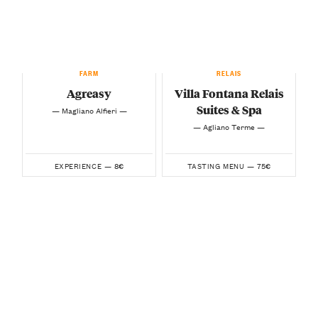
FARM
RELAIS
Agreasy
Villa Fontana Relais
Suites & Spa
— Magliano Alfieri —
— Agliano Terme —
8€
75€
EXPERIENCE —
TASTING MENU —