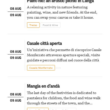
Paint-nic: an artistic picnic in Langa
A relaxing activity in nature featuring
08 AUG
painting, wine, and new friends. At the end,
09 AUG
you can swap your canvas or take it home.
Treiso
Food & Wine
Casale città aperta
Un’iniziativa che permette di riscoprire Casale
08 AUG
Monferrato attraverso aperture speciali, visite
09 AUG
guidate e percorsi diffusi nel cuore della città
Casale Monferrato
Mangia en d’andà
The last day of the festivities is dedicated to
08 AUG
pantalera for children, the food and wine walk
09 AUG
through the streets of the town, and the
fireworks finale