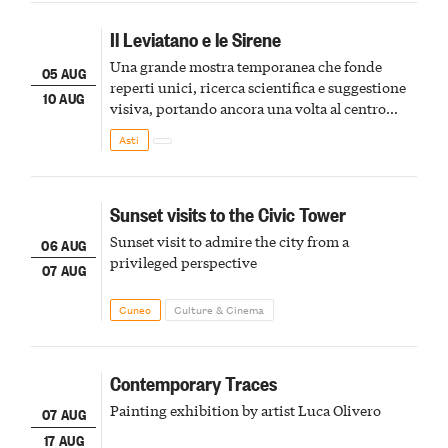
Il Leviatano e le Sirene
Una grande mostra temporanea che fonde
05 AUG
reperti unici, ricerca scientifica e suggestione
10 AUG
visiva, portando ancora una volta al centro
della scena le meraviglie del passato astigiano
Asti
Sunset visits to the Civic Tower
Sunset visit to admire the city from a
06 AUG
privileged perspective
07 AUG
Cuneo
Culture & Cinema
Contemporary Traces
Painting exhibition by artist Luca Olivero
07 AUG
17 AUG