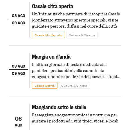
Casale città aperta
Un’iniziativa che permette di riscoprire Casale
08 AGO
Monferrato attraverso aperture speciali, visite
09 AGO
guidate e percorsi diffusi nel cuore della città
Casale Monferrato
Cultura & Cinema
Mangia en d’andà
L'ultima giornata di festa è dedicata alla
08 AGO
pantalera per bambini, alla camminata
09 AGO
enogastronomica per le vie del paese e al finale
pirotecnico
Lequio Berria
Cultura & Cinema
Mangiando sotto le stelle
Passeggiata enogastronomica in notturna per
08
gustare i prodotti ed i vini tipici vicesi e locali
AGO