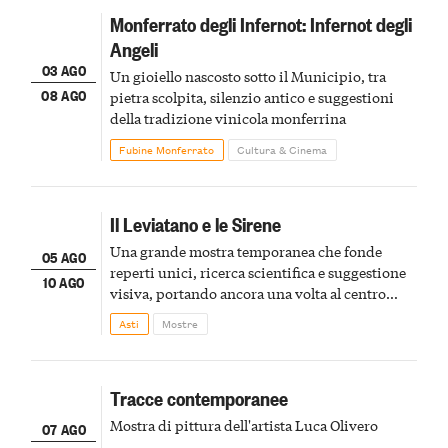
Monferrato degli Infernot: Infernot degli
Angeli
03 AGO
Un gioiello nascosto sotto il Municipio, tra
08 AGO
pietra scolpita, silenzio antico e suggestioni
della tradizione vinicola monferrina
Fubine Monferrato
Cultura & Cinema
Il Leviatano e le Sirene
Una grande mostra temporanea che fonde
05 AGO
reperti unici, ricerca scientifica e suggestione
10 AGO
visiva, portando ancora una volta al centro
della scena le meraviglie del passato astigiano
Asti
Mostre
Tracce contemporanee
Mostra di pittura dell'artista Luca Olivero
07 AGO