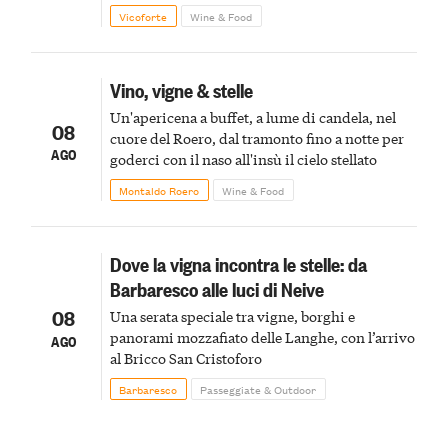
Vicoforte
Wine & Food
Vino, vigne & stelle
Un'apericena a buffet, a lume di candela, nel
08
cuore del Roero, dal tramonto fino a notte per
AGO
goderci con il naso all'insù il cielo stellato
Montaldo Roero
Wine & Food
Dove la vigna incontra le stelle: da
Barbaresco alle luci di Neive
08
Una serata speciale tra vigne, borghi e
panorami mozzafiato delle Langhe, con l’arrivo
AGO
al Bricco San Cristoforo
Barbaresco
Passeggiate & Outdoor