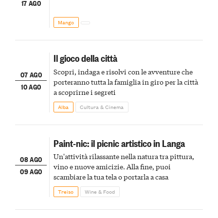
17 AGO
Mango
Il gioco della città
Scopri, indaga e risolvi con le avventure che
07 AGO
porteranno tutta la famiglia in giro per la città
10 AGO
a scoprirne i segreti
Alba
Cultura & Cinema
Paint-nic: il picnic artistico in Langa
Un'attività rilassante nella natura tra pittura,
08 AGO
vino e nuove amicizie. Alla fine, puoi
09 AGO
scambiare la tua tela o portarla a casa
Treiso
Wine & Food