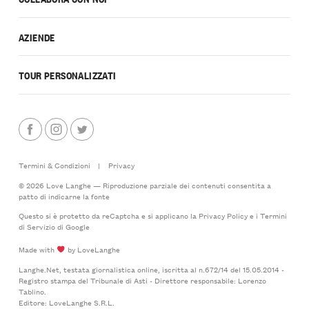
AZIENDE
TOUR PERSONALIZZATI
Termini & Condizioni
|
Privacy
© 2026 Love Langhe — Riproduzione parziale dei contenuti consentita a
patto di indicarne la fonte
Questo si è protetto da reCaptcha e si applicano la
Privacy Policy
e i
Termini
di Servizio
di Google
Made with
by LoveLanghe
Langhe.Net, testata giornalistica online, iscritta al n.672/14 del 15.05.2014 -
Registro stampa del Tribunale di Asti - Direttore responsabile: Lorenzo
Tablino.
Editore: LoveLanghe S.R.L.