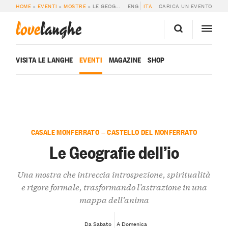
HOME
»
EVENTI
»
MOSTRE
»
LE GEOGRAFIE DELL’IO
ENG
ITA
CARICA UN EVENTO
love
langhe
VISITA LE LANGHE
EVENTI
MAGAZINE
SHOP
CASALE MONFERRATO — CASTELLO DEL MONFERRATO
Le Geografie dell’io
Una mostra che intreccia introspezione, spiritualità
e rigore formale, trasformando l’astrazione in una
mappa dell’anima
Da Sabato
A Domenica