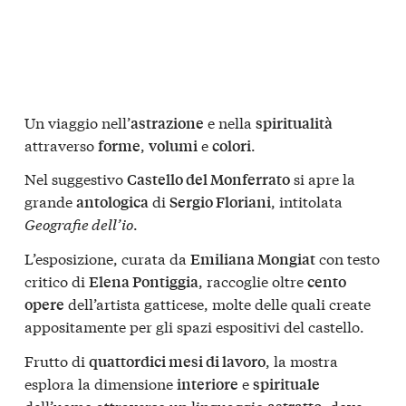
Un viaggio nell’
e nella
astrazione
spiritualità
attraverso
,
e
.
forme
volumi
colori
Nel suggestivo
si apre la
Castello del Monferrato
grande
di
, intitolata
antologica
Sergio Floriani
Geografie dell’io
.
L’esposizione, curata da
con testo
Emiliana Mongiat
critico di
, raccoglie oltre
Elena Pontiggia
cento
dell’artista gatticese, molte delle quali create
opere
appositamente per gli spazi espositivi del castello.
Frutto di
, la mostra
quattordici mesi di lavoro
esplora la dimensione
e
interiore
spirituale
dell’uomo attraverso un linguaggio
, dove