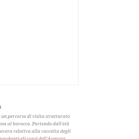
A
un percorso di visita strutturato
ana al barocco. Partendo dall'età
avera relativa alla raccolta degli
uardanti gli scavi dell'Augusta