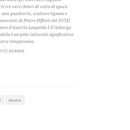
 tre rare chiavi di volta di epoca
 una quadreria, sculture ligneee e
tarsiati di Pietro Piffetti del XVIII
atore d'Austria Leopoldo I D’Asburgo
bile è un polo culturale significativo
mostre temporanee.
0172 654969
i
Mostre