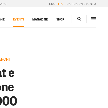
IANO
ENG
ITA
CARICA UN EVENTO
GHE
EVENTI
MAGAZINE
SHOP
ANCHI
t e
one
 900