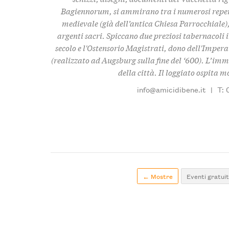
Bagiennorum, si ammirano tra i numerosi reperti
medievale (già dell’antica Chiesa Parrocchiale),
argenti sacri. Spiccano due preziosi tabernacoli in
secolo e l'Ostensorio Magistrati, dono dell'Imper
(realizzato ad Augsburg sulla fine del ‘600). L’immo
della città. Il loggiato ospita 
info@amicidibene.it
|
T: 
← Mostre
Eventi gratuit