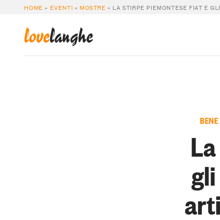
HOME
»
EVENTI
»
MOSTRE
»
LA STIRPE PIEMONTESE FIAT E GL
love
langhe
BENE
La
gl
art