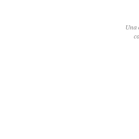
Una c
c