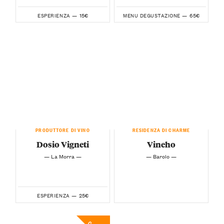
15€
65€
ESPERIENZA —
MENU DEGUSTAZIONE —
PRODUTTORE DI VINO
RESIDENZA DI CHARME
Dosio Vigneti
Vineho
— La Morra —
— Barolo —
25€
ESPERIENZA —