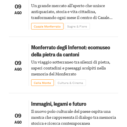
09
Un grande mercato all’aperto che unisce
antiquariato, storia e vita cittadina,
AGO
trasformando ogni mese il centro di Casale
Monferrato in un luogo di scoperta e racconto
Casale Monferrato
Sagre & Fiere
Monferrato degli Infernot: ecomuseo
della pietra da cantoni
09
Un viaggio sotterraneo tra silenzi di pietra,
saperi contadini e paesaggi scolpiti nella
AGO
memoria del Monferrato
Cella Monte
Cultura & Cinema
Immagini, legami e futuro
Il nuovo polo culturale del paese ospita una
09
mostra che rappresenta il dialogo tra memoria
AGO
storica e ricerca contemporanea