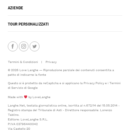
AZIENDE
TOUR PERSONALIZZATI
Termini & Condizioni
|
Privacy
© 2026 Love Langhe — Riproduzione parziale dei contenuti consentita a
patto di indicarne la fonte
Questo si è protetto da reCaptcha e si applicano la
Privacy Policy
e i
Termini
di Servizio
di Google
Made with
by LoveLanghe
Langhe.Net, testata giornalistica online, iscritta al n.672/14 del 15.05.2014 -
Registro stampa del Tribunale di Asti - Direttore responsabile: Lorenzo
Tablino.
Editore: LoveLanghe S.R.L.
P.IVA 03796440042
Via Castello 20