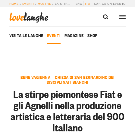
HOME
»
EVENTI
»
MOSTRE
»
LA STIRPE PIEMONTESE FIAT E GLI AGNELLI NELLA PRODUZIONE ARTISTICA E LETTERARIA DEL 900 ITALIANO
ENG
ITA
CARICA UN EVENTO
love
langhe
VISITA LE LANGHE
EVENTI
MAGAZINE
SHOP
BENE VAGIENNA — CHIESA DI SAN BERNARDINO DEI
DISCIPLINATI BIANCHI
La stirpe piemontese Fiat e
gli Agnelli nella produzione
artistica e letteraria del 900
italiano