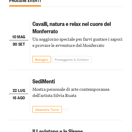
PROSSIMI EVENTI
Cavalli, natura e relax nel cuore del
Monferrato
10 MAG
Un soggiorno speciale per farvi gustare i sapori
30 SET
e provare le avventure del Monferrato
Bistagno
Passeggiate & Outdoor
SediMenti
Mostra personale di arte contemporanea
22 LUG
dell'artista Silvia Ruata
16 AGO
Albaretto Torre
Il Leviatano e le Sirene