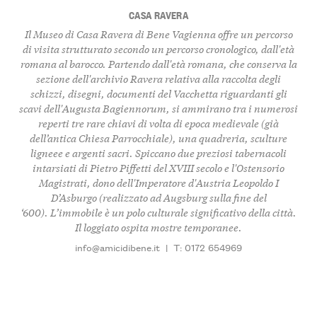
CASA RAVERA
Il Museo di Casa Ravera di Bene Vagienna offre un percorso
di visita strutturato secondo un percorso cronologico, dall'età
romana al barocco. Partendo dall'età romana, che conserva la
sezione dell'archivio Ravera relativa alla raccolta degli
schizzi, disegni, documenti del Vacchetta riguardanti gli
scavi dell'Augusta Bagiennorum, si ammirano tra i numerosi
reperti tre rare chiavi di volta di epoca medievale (già
dell’antica Chiesa Parrocchiale), una quadreria, sculture
ligneee e argenti sacri. Spiccano due preziosi tabernacoli
intarsiati di Pietro Piffetti del XVIII secolo e l'Ostensorio
Magistrati, dono dell'Imperatore d'Austria Leopoldo I
D’Asburgo (realizzato ad Augsburg sulla fine del
‘600). L’immobile è un polo culturale significativo della città.
Il loggiato ospita mostre temporanee.
info@amicidibene.it
|
T: 0172 654969