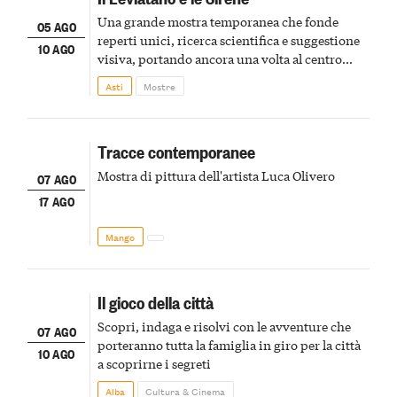
Una grande mostra temporanea che fonde
05 AGO
reperti unici, ricerca scientifica e suggestione
10 AGO
visiva, portando ancora una volta al centro
della scena le meraviglie del passato astigiano
Asti
Mostre
Tracce contemporanee
Mostra di pittura dell'artista Luca Olivero
07 AGO
17 AGO
Mango
Il gioco della città
Scopri, indaga e risolvi con le avventure che
07 AGO
porteranno tutta la famiglia in giro per la città
10 AGO
a scoprirne i segreti
Alba
Cultura & Cinema