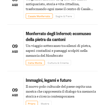
antiquariato, storia e vita cittadina,
AGO
trasformando ogni mese il centro di Casale
Monferrato in un luogo di scoperta e racconto
Casale Monferrato
Sagre & Fiere
Monferrato degli Infernot: ecomuseo
della pietra da cantoni
09
Un viaggio sotterraneo tra silenzi di pietra,
saperi contadini e paesaggi scolpiti nella
AGO
memoria del Monferrato
Cella Monte
Cultura & Cinema
Immagini, legami e futuro
Il nuovo polo culturale del paese ospita una
09
mostra che rappresenta il dialogo tra memoria
AGO
storica e ricerca contemporanea
Priero
Mostre