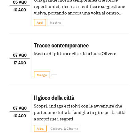
05 AGO
reperti unici, ricerca scientifica e suggestione
10 AGO
visiva, portando ancora una volta al centro
della scena le meraviglie del passato astigiano
Asti
Mostre
Tracce contemporanee
Mostra di pittura dell'artista Luca Olivero
07 AGO
17 AGO
Mango
Il gioco della città
Scopri, indaga e risolvi con le avventure che
07 AGO
porteranno tutta la famiglia in giro per la città
10 AGO
a scoprirne i segreti
Alba
Cultura & Cinema