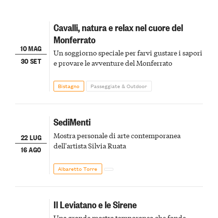
Cavalli, natura e relax nel cuore del
Monferrato
10 MAG
Un soggiorno speciale per farvi gustare i sapori
30 SET
e provare le avventure del Monferrato
Bistagno
Passeggiate & Outdoor
SediMenti
Mostra personale di arte contemporanea
22 LUG
dell'artista Silvia Ruata
16 AGO
Albaretto Torre
Il Leviatano e le Sirene
Una grande mostra temporanea che fonde