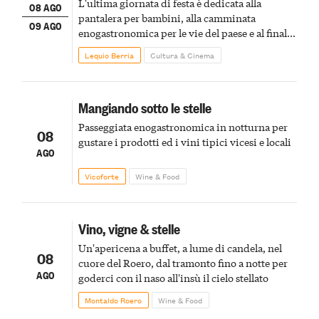
L'ultima giornata di festa è dedicata alla
08 AGO
pantalera per bambini, alla camminata
09 AGO
enogastronomica per le vie del paese e al finale
pirotecnico
Lequio Berria
Cultura & Cinema
Mangiando sotto le stelle
Passeggiata enogastronomica in notturna per
08
gustare i prodotti ed i vini tipici vicesi e locali
AGO
Vicoforte
Wine & Food
Vino, vigne & stelle
Un'apericena a buffet, a lume di candela, nel
08
cuore del Roero, dal tramonto fino a notte per
AGO
goderci con il naso all'insù il cielo stellato
Montaldo Roero
Wine & Food