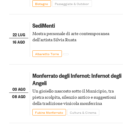
Bistagno
Passeggiate & Outdoor
SediMenti
Mostra personale di arte contemporanea
22 LUG
dell'artista Silvia Ruata
16 AGO
Albaretto Torre
Monferrato degli Infernot: Infernot degli
Angeli
03 AGO
Un gioiello nascosto sotto il Municipio, tra
08 AGO
pietra scolpita, silenzio antico e suggestioni
della tradizione vinicola monferrina
Fubine Monferrato
Cultura & Cinema