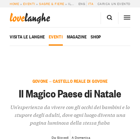
HOME
»
EVENTI
»
SAGRE & FIERE
»
IL MAGICO PAESE DI NATALE
ENG
ITA
CARICA UN EVENTO
love
langhe
VISITA LE LANGHE
EVENTI
MAGAZINE
SHOP
GOVONE — CASTELLO REALE DI GOVONE
Il Magico Paese di Natale
Un’esperienza da vivere con gli occhi dei bambini e lo
stupore degli adulti, dove ogni luogo diventa una
pagina luminosa della stessa fiaba
Da Giovedì
A Domenica