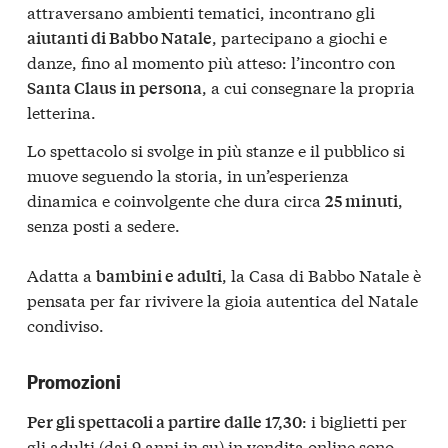
attraversano ambienti tematici, incontrano gli
, partecipano a giochi e
aiutanti di Babbo Natale
danze, fino al momento più atteso: l’incontro con
, a cui consegnare la propria
Santa Claus in persona
letterina.
Lo spettacolo si svolge in più stanze e il pubblico si
muove seguendo la storia, in un’esperienza
dinamica e coinvolgente che dura circa
,
25 minuti
senza posti a sedere.
Adatta a
, la Casa di Babbo Natale è
bambini e adulti
pensata per far rivivere la gioia autentica del Natale
condiviso.
Promozioni
: i biglietti per
Per gli spettacoli a partire dalle 17,30
gli adulti (dai 9 anni in su) in vendita online sono