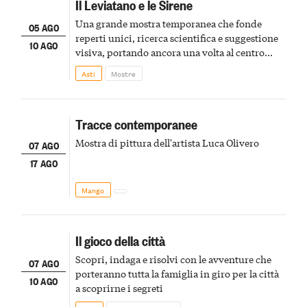
Il Leviatano e le Sirene
Una grande mostra temporanea che fonde
05 AGO
reperti unici, ricerca scientifica e suggestione
10 AGO
visiva, portando ancora una volta al centro
della scena le meraviglie del passato astigiano
Asti
Mostre
Tracce contemporanee
Mostra di pittura dell'artista Luca Olivero
07 AGO
17 AGO
Mango
Il gioco della città
Scopri, indaga e risolvi con le avventure che
07 AGO
porteranno tutta la famiglia in giro per la città
10 AGO
a scoprirne i segreti